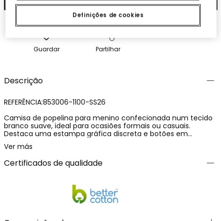
Definições de cookies
Guardar
Partilhar
Descrição
REFERÊNCIA:853006-1100-SS26
Camisa de popelina para menino confecionada num tecido
branco suave, ideal para ocasiões formais ou casuais.
Destaca uma estampa gráfica discreta e botões em
contraste, adicionando um toque moderno ao design
Ver más
clássico. Com uma gola tradicional e mangas compridas, é
perfeita para meia-estação. Disponível em tamanhos de 2 a
Certificados de qualidade
14 anos, adapta-se a diferentes fases de crescimento. Peça
versátil que combina facilmente com calças de vestir ou
jeans, oferecendo um estilo elegante e confortável.