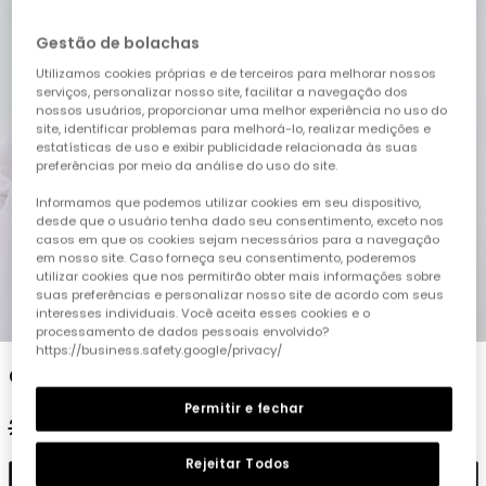
Gestão de bolachas
Utilizamos cookies próprias e de terceiros para melhorar nossos
serviços, personalizar nosso site, facilitar a navegação dos
nossos usuários, proporcionar uma melhor experiência no uso do
site, identificar problemas para melhorá-lo, realizar medições e
estatísticas de uso e exibir publicidade relacionada às suas
preferências por meio da análise do uso do site.
Informamos que podemos utilizar cookies em seu dispositivo,
desde que o usuário tenha dado seu consentimento, exceto nos
casos em que os cookies sejam necessários para a navegação
em nosso site. Caso forneça seu consentimento, poderemos
utilizar cookies que nos permitirão obter mais informações sobre
suas preferências e personalizar nosso site de acordo com seus
interesses individuais. Você aceita esses cookies e o
1
2
3
4
5
processamento de dados pessoais envolvido?
https://business.safety.google/privacy/
Camisa criança branca
Permitir e fechar
29,95 €
14,95 €
11,95 €
Rejeitar Todos
Adicionar