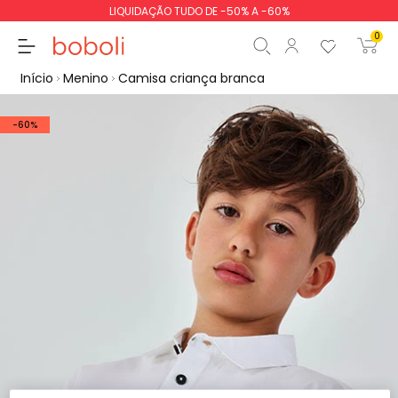
LIQUIDAÇÃO TUDO DE -50% A -60%
0
Início
Menino
Camisa criança branca
-60%
Subtotal
0,00 €
Total
0,00 €
Continua
Iniciar ordem