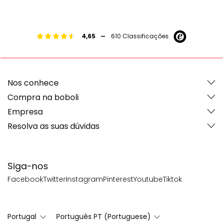
+34946232632
Ver mapa
-
4,65
610 Classificações
boboli Figueres
GERMANES MASSANET, 10
17600 FIGUERES
Girona
Nos conhece
+34972672710
Ver mapa
Compra na boboli
Empresa
Resolva as suas dúvidas
boboli Girona
Joan Maragall, 12
17002 GIRONA
Girona
Siga-nos
972427214
Ver mapa
Facebook
Twitter
Instagram
Pinterest
Youtube
Tiktok
boboli Gran de Gracia
Portugal
Português PT (Portuguese)