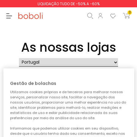
LIQUIDAÇÃO TUDO DE -50% A -60%
0
As nossas lojas
Subtotal
0,00 €
Total
0,00 €
Gestão de bolachas
Continua
Iniciar ordem
Utilizamos cookies próprias e de terceiros para melhorar nossos
67
tiendas encontradas
serviços, personalizar nosso site, facilitar a navegação dos
nossos usuários, proporcionar uma melhor experiência no uso do
site, identificar problemas para melhorá-lo, realizar medições e
estatísticas de uso e exibir publicidade relacionada às suas
boboli Aragonia
preferências por meio da análise do uso do site.
AV. . JUAN CARLOS I, 44 LOCAL B22
Informamos que podemos utilizar cookies em seu dispositivo,
50009 ZARAGOZA
desde que o usuário tenha dado seu consentimento, exceto nos
Zaragoza