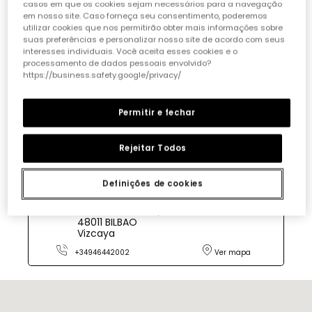
casos em que os cookies sejam necessários para a navegação
em nosso site. Caso forneça seu consentimento, poderemos
+34976758233
Ver mapa
utilizar cookies que nos permitirão obter mais informações sobre
suas preferências e personalizar nosso site de acordo com seus
interesses individuais. Você aceita esses cookies e o
processamento de dados pessoais envolvido?
boboli Badalona
https://business.safety.google/privacy/
C/ DEL MAR, 9
08911 BADALONA
Permitir e fechar
Barcelona
+34935666635
Ver mapa
Rejeitar Todos
Definições de cookies
boboli Bilbao
MAXIMO AGUIRRE, 21
48011 BILBAO
Vizcaya
+34946442002
Ver mapa
boboli CC L´Illa