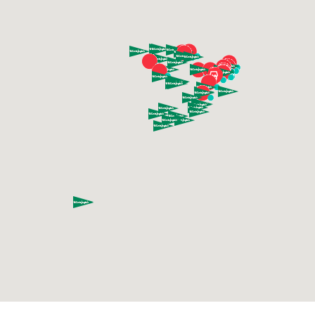
AV. DIAGONAL, 557, LOCAL 209 CENTRE
COMERCIAL L'ILLA
08029 BARCELONA
Barcelona
+34933223212
Ver mapa
boboli CC Westfield La Maquinista
PASEO POTOSÍ, Nº 2 LOCAL C-68-69-82
PLANTA 1
08030 BARCELONA
Barcelona
+34933608946
Ver mapa
boboli Durango
PABLO PEDRO ASTARLOA, 15
48200 DURANGO
Vizcaya