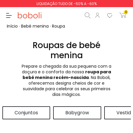
LIQUIDAÇÃO TUDO DE -50% A -60%
0
Início
Bebé menina
Roupa
Roupas de bebé
menina
Subtotal
0,00 €
Prepare a chegada da sua pequena com a
Total
0,00 €
doçura e o conforto da nossa
roupa para
bebé menina recém-nascida
. Na Boboli,
Continua
Iniciar ordem
oferecemos designs cheios de cor e
suavidade para celebrar os seus primeiros
dias mágicos.
Conjuntos
Babygrow
Vestid