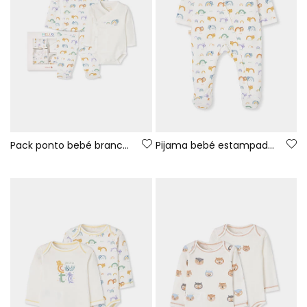
Pack ponto bebé branco estampado arco-íris e animais
Pijama bebé estampado animais e arco-íris branco