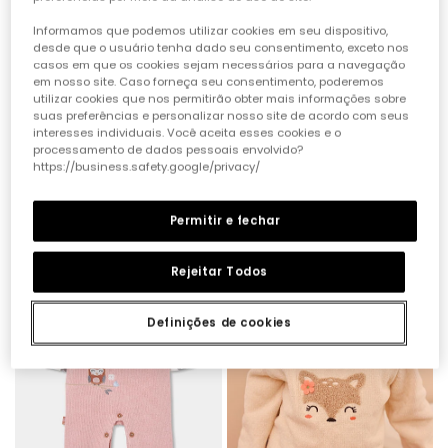
Informamos que podemos utilizar cookies em seu dispositivo,
desde que o usuário tenha dado seu consentimento, exceto nos
casos em que os cookies sejam necessários para a navegação
em nosso site. Caso forneça seu consentimento, poderemos
utilizar cookies que nos permitirão obter mais informações sobre
suas preferências e personalizar nosso site de acordo com seus
interesses individuais. Você aceita esses cookies e o
processamento de dados pessoais envolvido?
https://business.safety.google/privacy/
Conjunto de malha bebé menina rosa estampado flores
Casaco de malha bebé rosa reversível com estampado de flores
29,95 €
29,95 €
Permitir e fechar
Rejeitar Todos
Definições de cookies