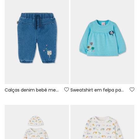
Calças denim bebé menina azul bordado de gelado
Sweatshirt em felpa para bebé menina verde com estampado de flores