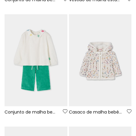
Conjunto de malha bebé menina branco bordado folhas
Casaco de malha bebé menina branco com pontos de cores