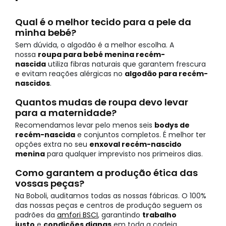
Qual é o melhor tecido para a pele da
minha bebé?
Sem dúvida, o algodão é a melhor escolha. A
nossa
roupa para bebé menina recém-
nascida
utiliza fibras naturais que garantem frescura
e evitam reações alérgicas no
algodão para recém-
nascidos
.
Quantos mudas de roupa devo levar
para a maternidade?
Recomendamos levar pelo menos seis
bodys de
recém-nascida
e conjuntos completos. É melhor ter
opções extra no seu
enxoval recém-nascido
menina
para qualquer imprevisto nos primeiros dias.
Como garantem a produção ética das
vossas peças?
Na Boboli, auditamos todas as nossas fábricas. O 100%
das nossas peças e centros de produção seguem os
padrões da
amfori BSCI
, garantindo
trabalho
justo
e
condições dignas
em toda a cadeia.