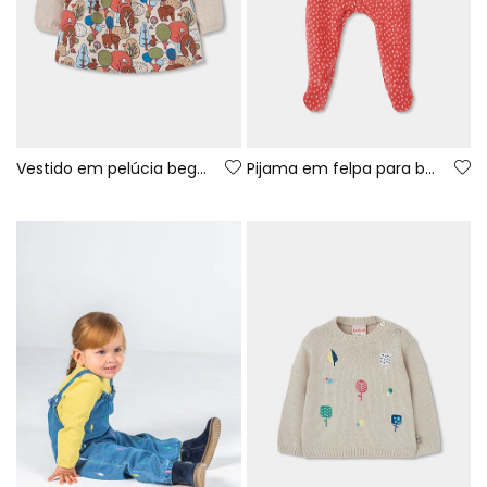
Vestido em pelúcia bege estampado floresta bebé
Pijama em felpa para bebé vermelho com estampado de coelhinho