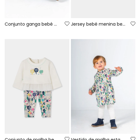
Conjunto ganga bebé menina azul estampado folhas
Jersey bebé menina bege bordado de árvores
Conjunto de malha bebé menina branco estampado árvores
Vestido de malha estampado árvores multicolor bebé