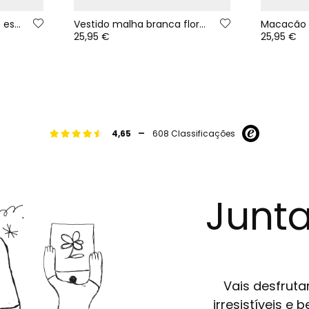
Pack 2 babadores bebé estampado corujas tostado
Vestido malha branca flores bordado corujas bebé
25,95 €
25,95 €
-
4,65
608 Classificações
Junta
Vais desfruta
irresistíveis e