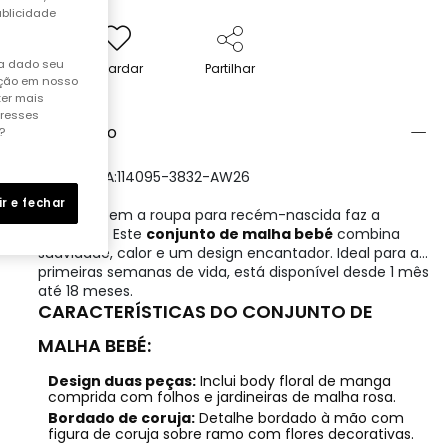
ublicidade
ha dado seu
Guardar
Partilhar
ação em nosso
ter mais
eresses
Descrição
?
REFERÊNCIA:114095-3832-AW26
ir e fechar
Escolher bem a roupa para recém-nascida faz a
diferença. Este
conjunto de malha bebé
combina
suavidade, calor e um design encantador. Ideal para as
primeiras semanas de vida, está disponível desde 1 mês
até 18 meses.
CARACTERÍSTICAS DO CONJUNTO DE
MALHA BEBÉ:
Design duas peças:
Inclui body floral de manga
comprida com folhos e jardineiras de malha rosa.
Bordado de coruja:
Detalhe bordado à mão com
figura de coruja sobre ramo com flores decorativas.