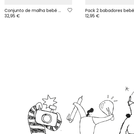
Conjunto de malha bebé menina estampado flores rosa
32,95 €
12,95 €