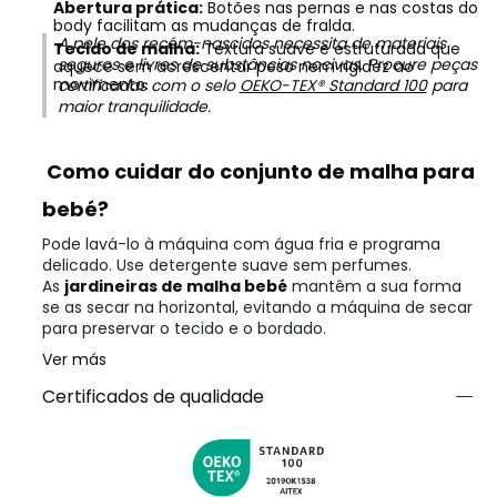
Abertura prática:
Botões nas pernas e nas costas do
body facilitam as mudanças de fralda.
A pele dos recém-nascidos necessita de materiais
Tecido de malha:
Textura suave e estruturada que
seguros e livres de substâncias nocivas. Procure peças
aquece sem acrescentar peso nem rigidez ao
movimento.
certificadas com o selo
OEKO-TEX® Standard 100
para
maior tranquilidade.
Como cuidar do conjunto de malha para
bebé?
Pode lavá-lo à máquina com água fria e programa
delicado. Use detergente suave sem perfumes.
As
jardineiras de malha bebé
mantêm a sua forma
se as secar na horizontal, evitando a máquina de secar
para preservar o tecido e o bordado.
Ver más
Certificados de qualidade