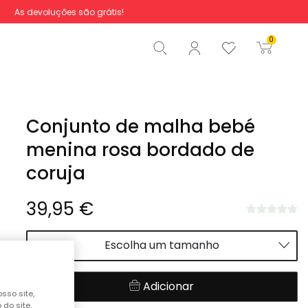
As devoluções são grátis!
Total
0,00 €
0
Iniciar ordem
Conjunto de malha bebé
menina rosa bordado de
coruja
39,95 €
Escolha um tamanho
Adicionar
sso site,
do site,