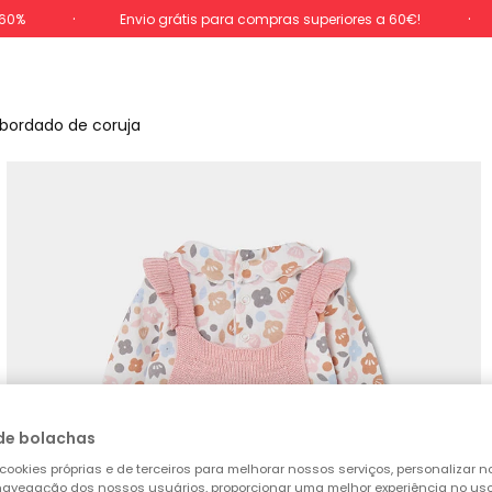
-60%
Envio grátis para compras superiores a 60€!
bordado de coruja
de bolachas
cookies próprias e de terceiros para melhorar nossos serviços, personalizar no
a navegação dos nossos usuários, proporcionar uma melhor experiência no uso 