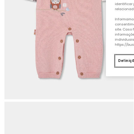
identificar
relacionad
Informamos
consentime
site. Caso
informaçõe
individuai
https://bu
Definiç