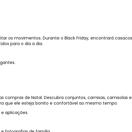
tar os movimentos. Durante o Black Friday, encontrará casaco
dos para o dia a dia.
egantes.
as compras de Natal. Descubra conjuntos, camisas, camisolas 
para que ele esteja bonito e confortável ao mesmo tempo.
e aplicações.
e fotografias de família.