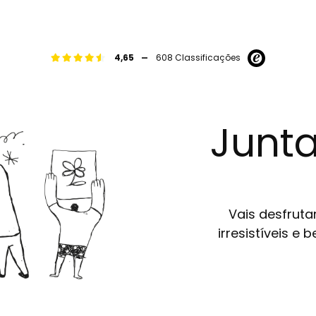
-
4,65
608 Classificações
Junta
Vais desfruta
irresistíveis e