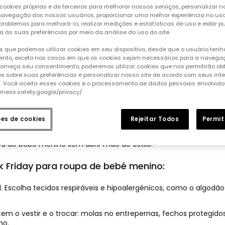
cookies próprias e de terceiros para melhorar nossos serviços, personalizar no
a navegação dos nossos usuários, proporcionar uma melhor experiência no uso 
*Desconto aplicado sobre
 problemas para melhorá-lo, realizar medições e estatísticas de uso e exibir p
o preço da temporada
a às suas preferências por meio da análise do uso do site.
 que podemos utilizar cookies em seu dispositivo, desde que o usuário ten
nto, exceto nos casos em que os cookies sejam necessários para a naveg
 forneça seu consentimento, poderemos utilizar cookies que nos permitirão ob
s sobre suas preferências e personalizar nosso site de acordo com seus int
s. Você aceita esses cookies e o processamento de dados pessoais envolvido
siness.safety.google/privacy/
roupa de bebé menino
ões de cookies
Rejeitar Todos
Permit
eu pequeno com roupas de qualidade ao melhor preço. Na Boboli,
ça acompanhe o crescimento e as descobertas do seu bebé. Nest
pa de bebé menino sem abrir mão de estilo.
ck Friday para roupa de bebé menino:
l. Escolha tecidos respiráveis e hipoalergénicos, como o algod
tem o vestir e o trocar: molas no entrepernas, fechos protegido
no.