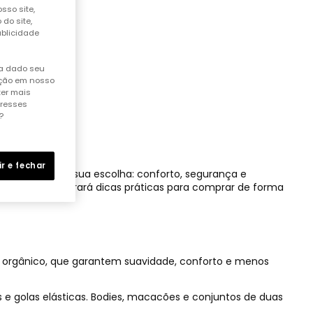
sso site,
do site,
ublicidade
ha dado seu
ação em nosso
ter mais
eresses
?
ir e fechar
 facilitamos a sua escolha: conforto, segurança e
e guia, encontrará dicas práticas para comprar de forma
ão orgânico, que garantem suavidade, conforto e menos
s e golas elásticas. Bodies, macacões e conjuntos de duas