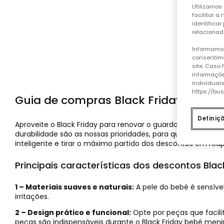
Utilizamos 
facilitar 
identificar
relacionad
Informamos
consentime
site. Caso
informaçõe
individuai
https://bu
Guia de compras Black Friday para 
Definiç
Aproveite o Black Friday para renovar o guarda-roupa do s
durabilidade são as nossas prioridades, para que cada pe
inteligente e tirar o máximo partido dos descontos em rou
Principais características dos descontos Bla
1 – Materiais suaves e naturais:
A pele do bebé é sensíve
irritações.
2 – Design prático e funcional:
Opte por peças que facili
peças são indispensáveis durante o Black Friday bebé meni