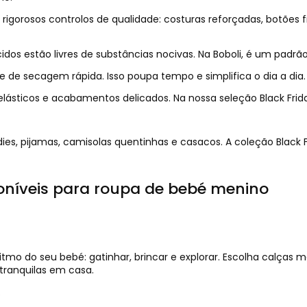
igorosos controlos de qualidade: costuras reforçadas, botões f
cidos estão livres de substâncias nocivas. Na Boboli, é um padr
e de secagem rápida. Isso poupa tempo e simplifica o dia a dia.
elásticos e acabamentos delicados. Na nossa seleção Black Fri
s, pijamas, camisolas quentinhas e casacos. A coleção Black Fr
poníveis para roupa de bebé menino
itmo do seu bebé: gatinhar, brincar e explorar. Escolha calças 
 tranquilas em casa.
.