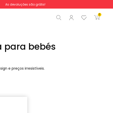
As devoluções são grátis!
Total
0,00 €
0
Iniciar ordem
a para bebés
gn e preços irresistíveis.