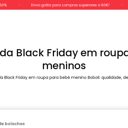
-60%
Envio grátis para compras superiores a 60€!
s da Black Friday em roup
meninos
 Black Friday em roupa para bebé menino Boboli: qualidade, desi
 que forem adicionados.
de bolachas