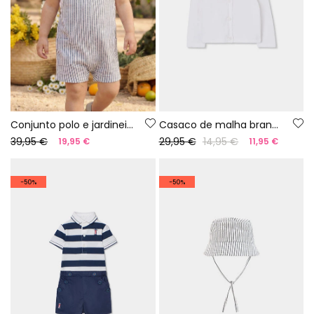
Conjunto polo e jardineiras bebé algodão branco azul
Casaco de malha branco para bebé
39,95 €
29,95 €
14,95 €
19,95 €
11,95 €
-50%
-50%