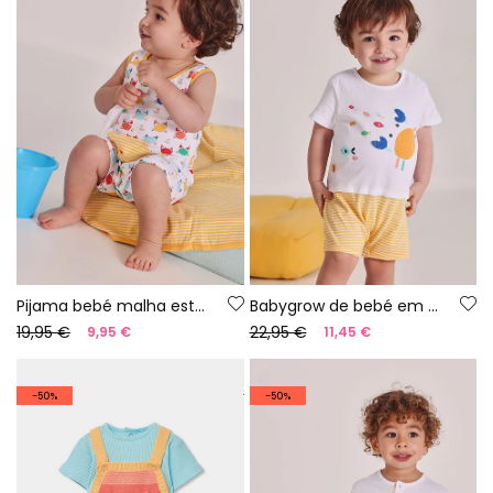
Pijama bebé malha estampado
Babygrow de bebé em algodão branco
19,95 €
22,95 €
9,95 €
11,45 €
-50%
-50%