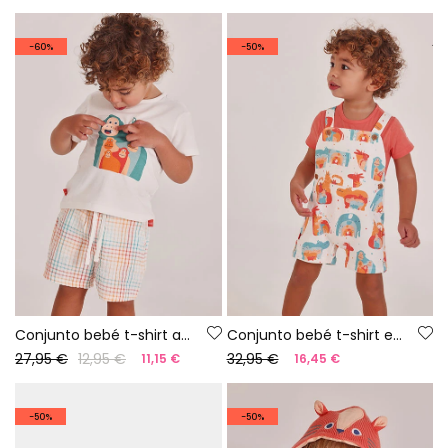
-60%
-50%
Conjunto bebé t-shirt algodão branco
Conjunto bebé t-shirt e jardineiras estampado animais
27,95 €
12,95 €
32,95 €
11,15 €
16,45 €
-50%
-50%