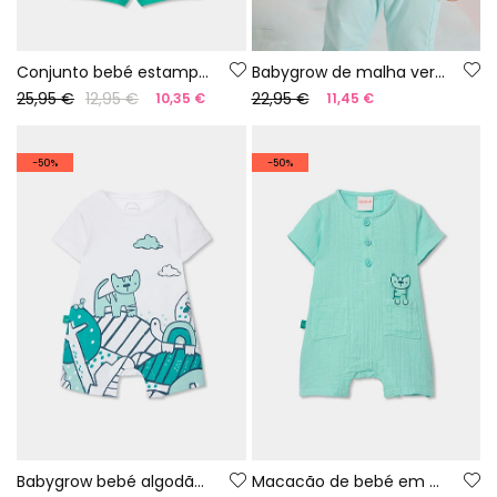
Conjunto bebé estampado algodão
Babygrow de malha verde
25,95 €
12,95 €
22,95 €
10,35 €
11,45 €
-50%
-50%
Babygrow bebé algodão cor branca
Macacão de bebé em algodão verde