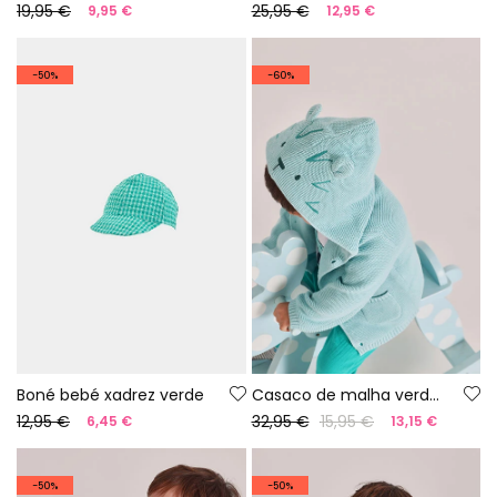
19,95 €
25,95 €
9,95 €
12,95 €
-50%
-60%
Boné bebé xadrez verde
Casaco de malha verde para bebé
12,95 €
32,95 €
15,95 €
6,45 €
13,15 €
-50%
-50%