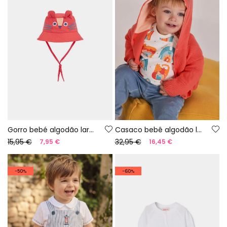
Gorro bebé algodão laranja
Casaco bebê algodão laranja
15,95 €
32,95 €
7,95 €
16,45 €
-50%
-60%