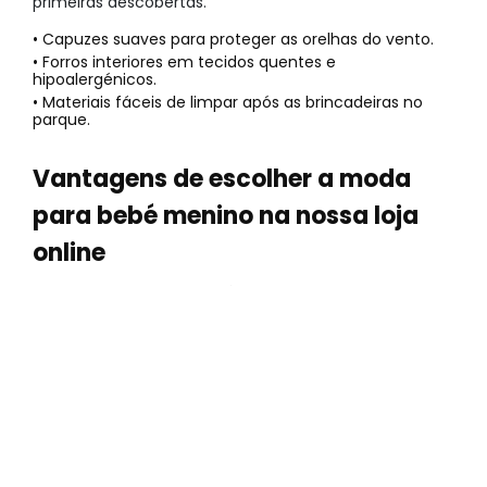
primeiras descobertas.
• Capuzes suaves para proteger as orelhas do vento.
• Forros interiores em tecidos quentes e
hipoalergénicos.
• Materiais fáceis de limpar após as brincadeiras no
parque.
Vantagens de escolher a moda
para bebé menino na nossa loja
online
Na Boboli, combinamos décadas de experiência com
um design audaz para oferecer vestuário que
realmente funciona. Temos stock disponível para
entrega rápida e uma equipa de especialistas que
garante a máxima qualidade em cada costura. Confia
na nossa autoridade no setor infantil para vestir o teu
filho com segurança.
• Qualidade que dura gerações:
As nossas peças são feitas para resistir. Isto significa