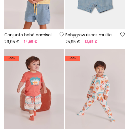
Conjunto bebé camisola e calça algodão amarelo azul
Babygrow riscas multicolor algodão
29,95 €
25,95 €
14,95 €
12,95 €
-50%
-50%