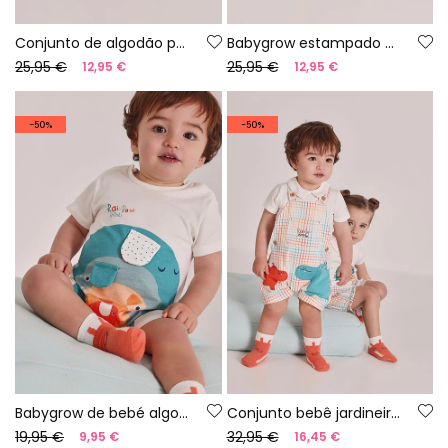
Conjunto de algodão para bebé menino na cor laranja.
Babygrow estampado para bebé
25,95 €
25,95 €
12,95 €
12,95 €
-50%
-50%
Babygrow de bebé algodão branco
Conjunto bebê jardineira xadrez algodão
19,95 €
32,95 €
9,95 €
16,45 €