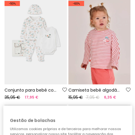
-50%
-60%
Conjunto para bebé com estampado de peixes
Camiseta bebé algodão riscas
35,95 €
15,95 €
7,95 €
17,95 €
6,35 €
-50%
-60%
Gestão de bolachas
Utilizamos cookies próprias e de terceiros para melhorar nossos
serviços, personalizar nosso site, facilitar a navegação dos