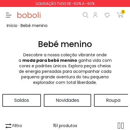
LIQUIDAÇÃO TUDO DE -50% A -60%
0
Início
Bebé menino
Bebé menino
Descobre a nossa coleção vibrante onde
Subtotal
0,00 €
a
moda para bebé menino
ganha vida com
cores e padrões únicos. Explora peças cheias
Total
0,00 €
de energia pensadas para acompanhar cada
pequena grande aventura do teu pequeno
Continua
Iniciar ordem
explorador com total liberdade.
Saldos
Novidades
Roupa
Filtro
151 produtos