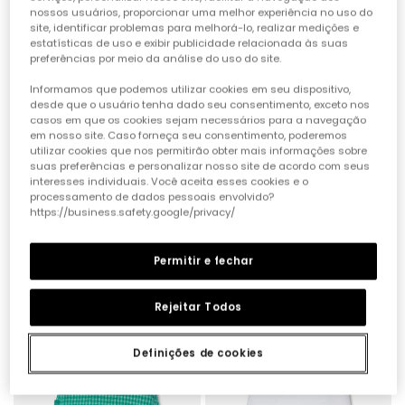
nossos usuários, proporcionar uma melhor experiência no uso do
site, identificar problemas para melhorá-lo, realizar medições e
estatísticas de uso e exibir publicidade relacionada às suas
preferências por meio da análise do uso do site.
Informamos que podemos utilizar cookies em seu dispositivo,
desde que o usuário tenha dado seu consentimento, exceto nos
casos em que os cookies sejam necessários para a navegação
em nosso site. Caso forneça seu consentimento, poderemos
utilizar cookies que nos permitirão obter mais informações sobre
suas preferências e personalizar nosso site de acordo com seus
interesses individuais. Você aceita esses cookies e o
processamento de dados pessoais envolvido?
Conjunto para bebé com body e jardineira
Conjunto bebé t-shirt e jardineiras estampado verde
https://business.safety.google/privacy/
32,95 €
32,95 €
15,95 €
16,45 €
13,15 €
Permitir e fechar
-50%
-50%
Rejeitar Todos
Definições de cookies