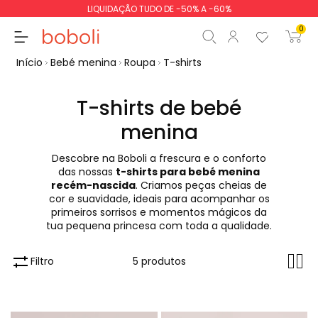
LIQUIDAÇÃO TUDO DE -50% A -60%
0
Início
Bebé menina
Roupa
T-shirts
T-shirts de bebé
menina
Subtotal
0,00 €
Descobre na Boboli a frescura e o conforto
Total
0,00 €
das nossas
t-shirts para bebé menina
recém-nascida
. Criamos peças cheias de
Continua
Iniciar ordem
cor e suavidade, ideais para acompanhar os
primeiros sorrisos e momentos mágicos da
tua pequena princesa com toda a qualidade.
Filtro
5 produtos