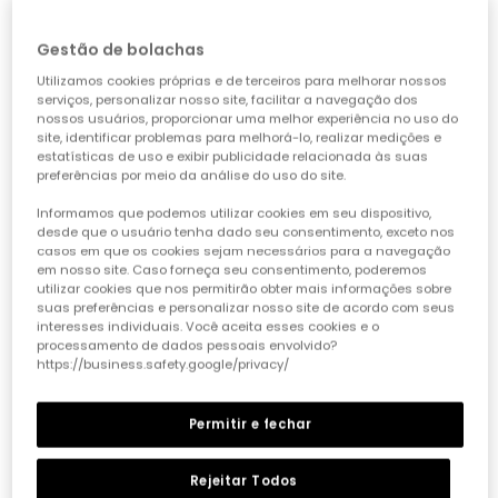
Gestão de bolachas
Utilizamos cookies próprias e de terceiros para melhorar nossos
serviços, personalizar nosso site, facilitar a navegação dos
nossos usuários, proporcionar uma melhor experiência no uso do
site, identificar problemas para melhorá-lo, realizar medições e
estatísticas de uso e exibir publicidade relacionada às suas
preferências por meio da análise do uso do site.
Informamos que podemos utilizar cookies em seu dispositivo,
desde que o usuário tenha dado seu consentimento, exceto nos
casos em que os cookies sejam necessários para a navegação
Camiseta bebé algodão em branco
Camiseta bebé malha algodão branco
em nosso site. Caso forneça seu consentimento, poderemos
15,95 €
7,95 €
15,95 €
6,35 €
7,95 €
utilizar cookies que nos permitirão obter mais informações sobre
suas preferências e personalizar nosso site de acordo com seus
interesses individuais. Você aceita esses cookies e o
processamento de dados pessoais envolvido?
-50%
https://business.safety.google/privacy/
Permitir e fechar
Rejeitar Todos