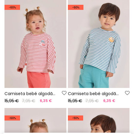
-60%
-60%
Camiseta bebé algodão riscas
Camiseta bebé algodão listado
15,95 €
7,95 €
15,95 €
7,95 €
6,35 €
6,35 €
-60%
-50%