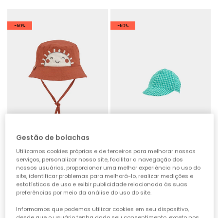
-50%
-50%
Gestão de bolachas
Utilizamos cookies próprias e de terceiros para melhorar nossos
serviços, personalizar nosso site, facilitar a navegação dos
Gorro bebé castanho
Boné bebé xadrez verde
nossos usuários, proporcionar uma melhor experiência no uso do
site, identificar problemas para melhorá-lo, realizar medições e
15,95 €
12,95 €
7,95 €
6,45 €
estatísticas de uso e exibir publicidade relacionada às suas
preferências por meio da análise do uso do site.
-50%
-50%
Informamos que podemos utilizar cookies em seu dispositivo,
desde que o usuário tenha dado seu consentimento, exceto nos