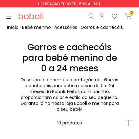
LIQUIDAÇÃO TUDO DE -50% A -60%
0
Início
Bebé menino
Acessórios
Gorros e cachecóis
Gorros e cachecóis
para bebé menino de
Subtotal
0,00 €
0 a 24 meses
Total
0,00 €
Descubra o charme e a proteção dos Gorros
e cachecóis para bebé menino de 0 a 24
Continua
Iniciar ordem
meses da Boboli. Feitos com carinho,
proporcionam calor e estilo ao seu pequeno.
Garanta já na nossa loja Boboli o melhor para
o seu bebê!
10 produtos