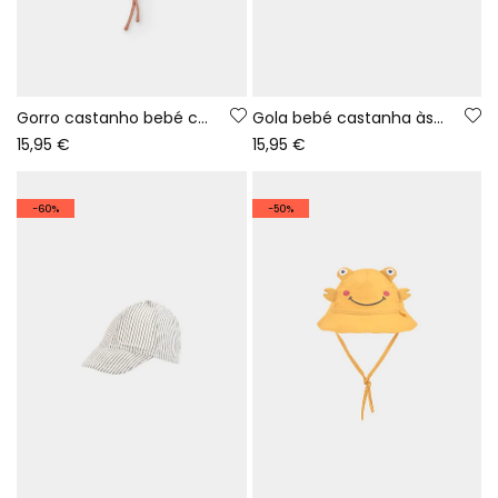
Gorro castanho bebé com estampado de coruja
Gola bebé castanha às riscas multicolor
15,95 €
15,95 €
-60%
-50%