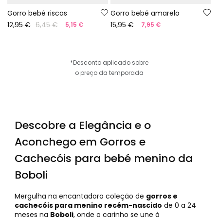
Gorro bebé riscas
Gorro bebé amarelo
12,95 €
6,45 €
15,95 €
5,15 €
7,95 €
*Desconto aplicado sobre
o preço da temporada
Descobre a Elegância e o
Aconchego em Gorros e
Cachecóis para bebé menino da
Boboli
Mergulha na encantadora coleção de
gorros e
cachecóis para menino recém-nascido
de 0 a 24
meses na
Boboli
, onde o carinho se une à