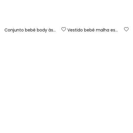
Conjunto bebé body às riscas e jardineiras ganga
Vestido bebé malha estampado flores