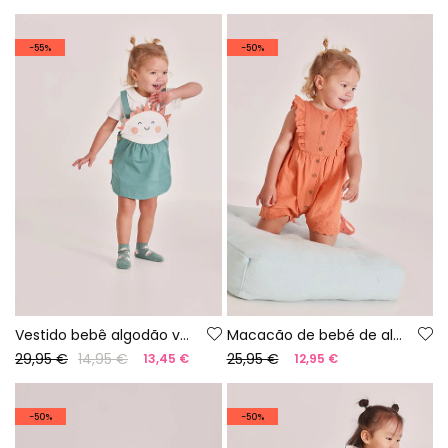
-55%
-50%
Vestido bebê algodão verde
Macacão de bebé de algodão laranja
29,95 €
14,95 €
25,95 €
13,45 €
12,95 €
-50%
-50%