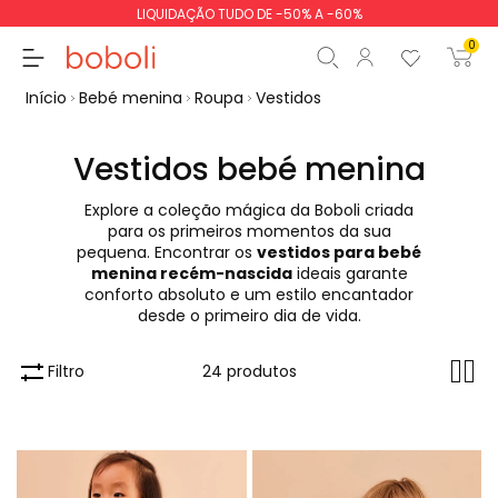
LIQUIDAÇÃO TUDO DE -50% A -60%
0
Início
Bebé menina
Roupa
Vestidos
Vestidos bebé menina
Explore a coleção mágica da Boboli criada
Subtotal
0,00 €
para os primeiros momentos da sua
pequena. Encontrar os
vestidos para bebé
Total
0,00 €
menina recém-nascida
ideais garante
conforto absoluto e um estilo encantador
Continua
Iniciar ordem
desde o primeiro dia de vida.
Filtro
24 produtos