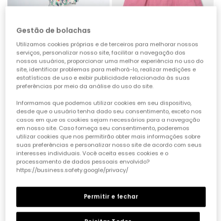
Gestão de bolachas
Utilizamos cookies próprias e de terceiros para melhorar nossos
serviços, personalizar nosso site, facilitar a navegação dos
Vestido de malha estampado árvores multicolor bebé
Vestido bebé rosa
nossos usuários, proporcionar uma melhor experiência no uso do
site, identificar problemas para melhorá-lo, realizar medições e
25,95 €
22,95 €
11,45 €
estatísticas de uso e exibir publicidade relacionada às suas
preferências por meio da análise do uso do site.
-50%
-50%
Informamos que podemos utilizar cookies em seu dispositivo,
desde que o usuário tenha dado seu consentimento, exceto nos
casos em que os cookies sejam necessários para a navegação
em nosso site. Caso forneça seu consentimento, poderemos
utilizar cookies que nos permitirão obter mais informações sobre
suas preferências e personalizar nosso site de acordo com seus
interesses individuais. Você aceita esses cookies e o
processamento de dados pessoais envolvido?
https://business.safety.google/privacy/
Permitir e fechar