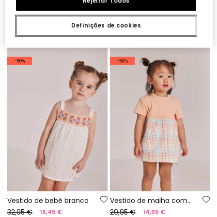
Rejeitar Todos
Vestido bebé xadrez
Vestido bebé branco
Definições de cookies
22,95 €
32,95 €
11,45 €
16,45 €
-50%
-50%
Vestido de bebé branco
Vestido de malha combinado bege
32,95 €
29,95 €
16,45 €
14,95 €