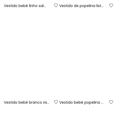
Vestido bebé linho salmão
Vestido de popelina listado
Vestido bebé branco riscas
Vestido bebé popelina xadrez azul