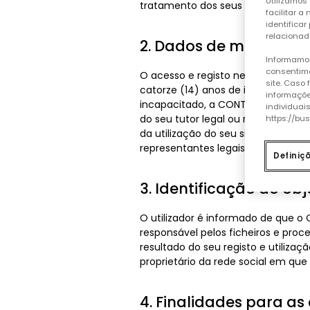
Utilizamos 
tratamento dos seus dados pessoa
facilitar 
identificar
relacionad
2. Dados de menores 
Informamos
consentime
O acesso e registo nesta rede so
site. Caso
catorze (14) anos de idade estão pr
informaçõe
incapacitado, a CONTROLLER informa
individuai
do seu tutor legal ou representant
https://bu
da utilização do seu site oficial 
representantes legais.
Definiç
3. Identificação do ob
O utilizador é informado de que o O
responsável pelos ficheiros e pro
resultado do seu registo e utiliza
proprietário da rede social em que 
4. Finalidades para as