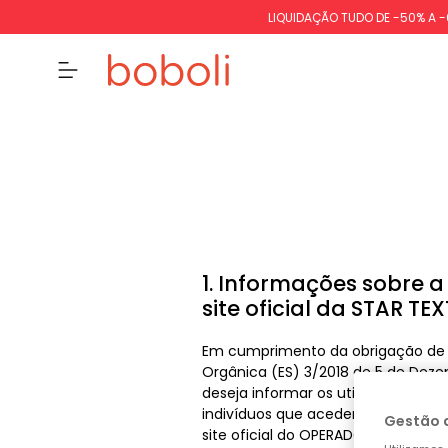
LIQUIDAÇÃO TUDO DE -50% A 
1. Informações sobre 
site oficial da STAR TEX
Em cumprimento da obrigação de p
Orgânica (ES) 3/2018 de 5 de Deze
deseja informar os utilizadores de
indivíduos que acedem e utilizam 
Gestão 
site oficial do OPERADOR, conside