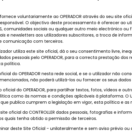
r fornece voluntariamente ao OPERADOR através do seu site ofi
esponsável. O objectivo deste processamento é oferecer ao uti
S, comunidades sociais ou qualquer outro meio electrónico ou f
s e newsletters aos utilizadores subscritores, a troca de inf
de comunicação com terceiros.
ador utiliza este site oficial, dá o seu consentimento livre, ine
ados pessoais pelo OPERADOR, para a correcta prestação dos re
 política.
ite oficial do OPERADOR nesta rede social, e se o utilizador não c
mencionados, não poderá utilizá-los ou fornecer os seus dados 
ítio oficial do OPERADOR, para partilhar textos, fotos, vídeos e o
lítica como às normas e condições aplicáveis à plataforma. O Ut
que publica cumprem a legislação em vigor, esta política e as
e site oficial da CONTROLLER dados pessoais, fotografias e inf
a os quais tenha obtido a permissão de terceiros.
inar deste Site Oficial - unilateralmente e sem aviso prévio ou