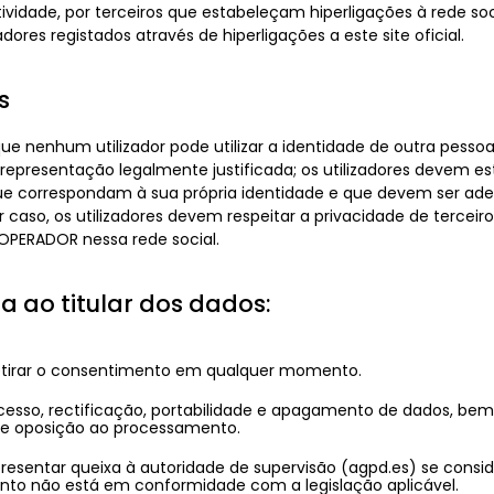
ividade, por terceiros que estabeleçam hiperligações à rede soci
ores registados através de hiperligações a este site oficial.
s
que nenhum utilizador pode utilizar a identidade de outra pess
representação legalmente justificada; os utilizadores devem e
 correspondam à sua própria identidade e que devem ser adequ
 caso, os utilizadores devem respeitar a privacidade de terceiro
o OPERADOR nessa rede social.
ia ao titular dos dados:
retirar o consentimento em qualquer momento.
cesso, rectificação, portabilidade e apagamento de dados, bem
o e oposição ao processamento.
presentar queixa à autoridade de supervisão (agpd.es) se consi
to não está em conformidade com a legislação aplicável.