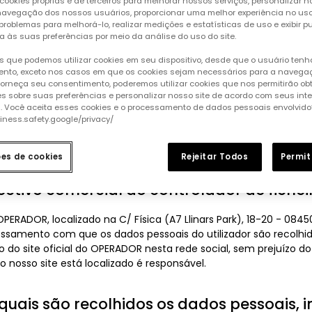
cookies próprias e de terceiros para melhorar nossos serviços, personalizar no
is em conformidade com as disposições nele contidas.
a navegação dos nossos usuários, proporcionar uma melhor experiência no uso 
 problemas para melhorá-lo, realizar medições e estatísticas de uso e exibir p
a às suas preferências por meio da análise do uso do site.
e de pessoas legalmente incompetentes
 que podemos utilizar cookies em seu dispositivo, desde que o usuário ten
nto, exceto nos casos em que os cookies sejam necessários para a naveg
cial é proibido a menores de catorze (14) anos de idade. Do 
 forneça seu consentimento, poderemos utilizar cookies que nos permitirão ob
oibidas de aceder e utilizar o sítio web oficial do OPERADOR. No
s sobre suas preferências e personalizar nosso site de acordo com seus int
-o que o acesso e utilização deste sítio oficial da CONTROLLE
s. Você aceita esses cookies e o processamento de dados pessoais envolvido
e legal. A CONTROLLER está expressamente isenta de qualquer r
siness.safety.google/privacy/
por menores e pessoas incapazes de contratar, cabendo a respon
ões de cookies
Rejeitar Todos
Permit
jectivo comercial do controlador de fichei
PERADOR, localizado na C/ Física (A7 Llinars Park), 18-20 - 08450 
cessamento com que os dados pessoais do utilizador são recol
ção do site oficial do OPERADOR nesta rede social, sem prejuízo 
o nosso site está localizado é responsável.
 quais são recolhidos os dados pessoais, 