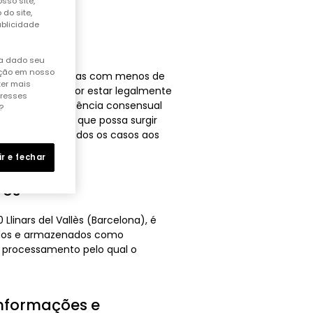
sso site,
do site,
ublicidade
ha dado seu
ação em nosso
mesmo modo, pessoas com menos de
ter mais
 caso do Utilizador estar legalmente
eresses
R requer a assistência consensual
?
esponsabilidade que possa surgir
sabilidade em todos os casos aos
ir e fechar
ros
Llinars del Vallès (Barcelona), é
hidos e armazenados como
do processamento pelo qual o
informações e