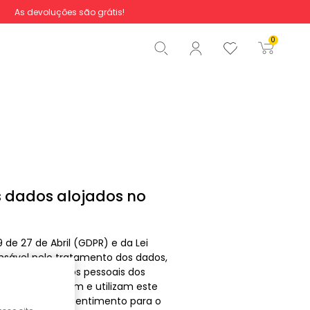
As devoluções são grátis!
Total
0,00 €
0
Iniciar ordem
s dados alojados no
e 27 de Abril (GDPR) e da Lei
onsável pelo tratamento dos dados,
otecção dos dados pessoais dos
lizadores acedem e utilizam este
e dão o seu consentimento para o