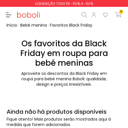
LIQUIDAÇÃO TUDO DE -50% A -60%
0
Início
Bebé menina
Favoritos Black Friday
Os favoritos da Black
Friday em roupa para
Subtotal
0,00 €
bebé meninas
Total
0,00 €
Aproveite os descontos da Black Friday em
roupa para bebé menina Boboli: qualidade,
Continua
Iniciar ordem
design e preços irresistíveis.
Ainda não há produtos disponíveis
Fique atento! Mais produtos serão mostrados aqui à
medida que forem adicionados.