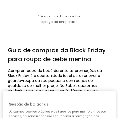
*Desconto aplicado sobre
o preço da temporada
Guia de compras da Black Friday
para roupa de bebé menina
Comprar roupa de bebé durante as promoções da
Black Friday é a oportunidade ideal para renovar o
guarda-roupa da sua pequena com peças de
qualidade ao melhor preço. Na Boboli, queremos
ajudá-lo a escolher roupas confortáveis, seguras e
duráveis. Por isso, preparámos este guia com dicas
práticas e especializadas, para que possa fazer
Gestão de bolachas
escolhas inteligentes e conscientes nesta temporada.
Descubra como aproveitar as melhores ofertas da
Utilizamos cookies próprias e de terceiros para melhorar nossos
Black Friday em roupa de bebé menina sem abrir mão
serviços, personalizar nosso site, facilitar a navegação dos