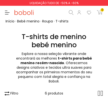
LIQUIDAÇÃO TUDO DE -50% A -60%
0
Início
Bebé menino
Roupa
T-shirts
T-shirts de menino
bebé menino
Subtotal
0,00 €
Explore a nossa seleção vibrante onde
Total
0,00 €
encontrará as melhores
t-shirts para bebé
menino recém-nascido
. Oferecemos
Continua
Iniciar ordem
designs criativos e tecidos ultra suaves para
acompanhar os primeiros momentos do seu
pequeno com total alegria e confiança na
Boboli.
Filtro
6 produtos