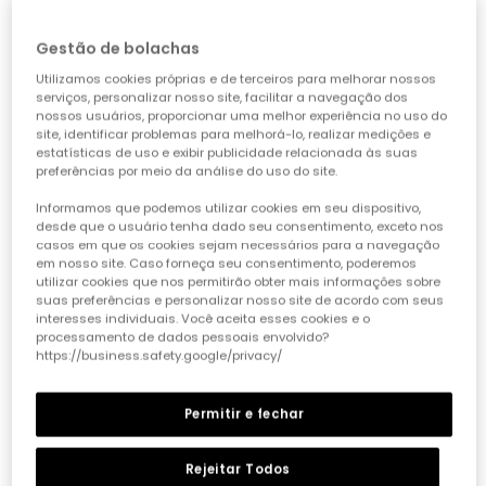
Gestão de bolachas
Utilizamos cookies próprias e de terceiros para melhorar nossos
serviços, personalizar nosso site, facilitar a navegação dos
nossos usuários, proporcionar uma melhor experiência no uso do
site, identificar problemas para melhorá-lo, realizar medições e
estatísticas de uso e exibir publicidade relacionada às suas
preferências por meio da análise do uso do site.
Informamos que podemos utilizar cookies em seu dispositivo,
desde que o usuário tenha dado seu consentimento, exceto nos
casos em que os cookies sejam necessários para a navegação
em nosso site. Caso forneça seu consentimento, poderemos
Camiseta bebé algodão listado
Camiseta bebé algodão riscas
utilizar cookies que nos permitirão obter mais informações sobre
15,95 €
7,95 €
15,95 €
7,95 €
6,35 €
6,35 €
suas preferências e personalizar nosso site de acordo com seus
interesses individuais. Você aceita esses cookies e o
processamento de dados pessoais envolvido?
https://business.safety.google/privacy/
-50%
-50%
Permitir e fechar
Rejeitar Todos