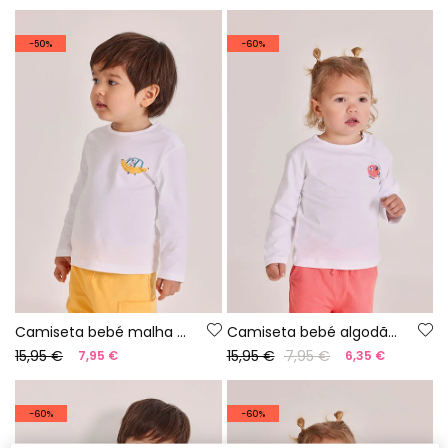
-50%
-60%
Camiseta bebé malha algodão branco
Camiseta bebé algodão em branco
15,95 €
15,95 €
7,95 €
7,95 €
6,35 €
-60%
-60%