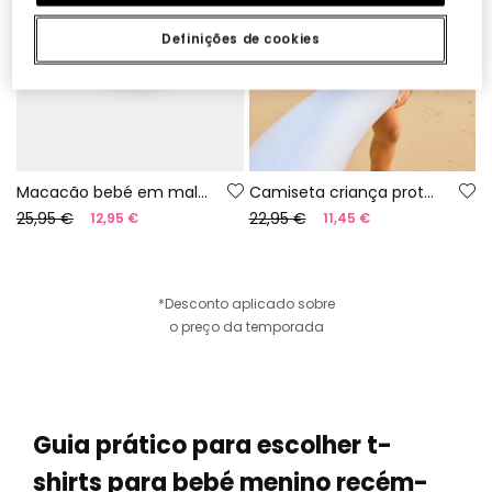
Definições de cookies
Macacão bebé em malha às riscas fio 100% reciclado | Limited Edition
Camiseta criança proteção solar estampada UPF50+
25,95 €
22,95 €
12,95 €
11,45 €
*Desconto aplicado sobre
o preço da temporada
Guia prático para escolher t-
shirts para bebé menino recém-