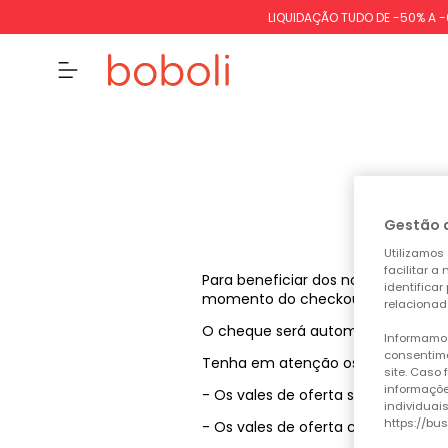
LIQUIDAÇÃO TUDO DE -50% A 
Gestão 
Utilizamos 
facilitar 
Para beneficiar dos nossos descon
identificar
momento do checkout e clicar n
relacionad
O cheque será automaticamente d
Informamos
consentime
Tenha em atenção os seguintes po
site. Caso
informaçõe
- Os vales de oferta são automati
individuai
https://bu
- Os vales de oferta com um mont