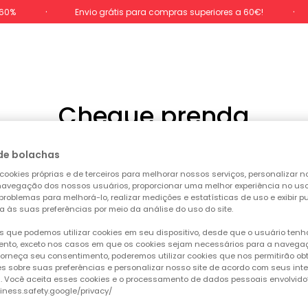
-60%
Envio grátis para compras superiores a 60€!
Cheque prenda
de bolachas
cookies próprias e de terceiros para melhorar nossos serviços, personalizar no
a navegação dos nossos usuários, proporcionar uma melhor experiência no uso 
tos promocionais, deve introduzir o código na caixa
"Tem um 
 problemas para melhorá-lo, realizar medições e estatísticas de uso e exibir p
o botão
"Aproveite!".
a às suas preferências por meio da análise do uso do site.
eduzido do montante total da sua encomenda.
 que podemos utilizar cookies em seu dispositivo, desde que o usuário ten
nto, exceto nos casos em que os cookies sejam necessários para a naveg
ntos para utilizar o seu cheque-prenda com sucesso:
 forneça seu consentimento, poderemos utilizar cookies que nos permitirão ob
s sobre suas preferências e personalizar nosso site de acordo com seus int
camente deduzidos por ordem de expiração e só é aplicável um
s. Você aceita esses cookies e o processamento de dados pessoais envolvido
siness.safety.google/privacy/
ante e não com uma percentagem de desconto podem ser utili