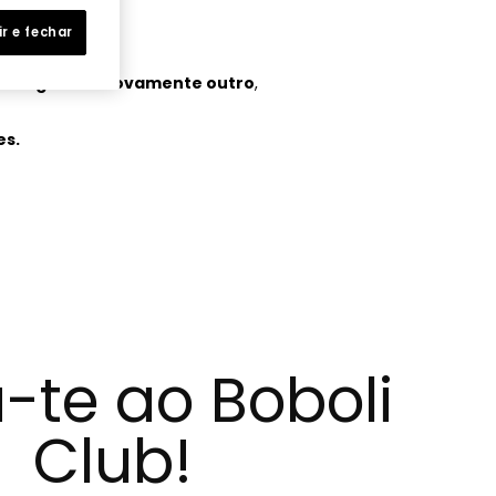
ir e fechar
a.p>
será gerado novamente outro
,
es.
-te ao Boboli
Club!