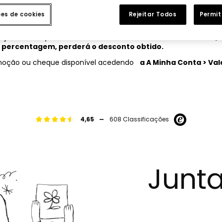
onjunto com outras
s ou descontos.
ões de cookies
Rejeitar Todos
Permit
centagem, não será válido para a compra de um cartão de ofert
lução tendo aplicado
um vale de oferta com um montante, 
a
percentagem, perderá o desconto obtido.
omoção ou cheque disponível acedendo
a A Minha Conta > Val
-
4,65
608 Classificações
Junta