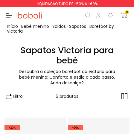
LIQUIDAÇÃO TUDO DE -50% A -60%
0
Início
Bebé menino
Saldos
Sapatos
Barefoot by
Victoria
Sapatos Victoria para
bebé
Subtotal
0,00 €
Total
0,00 €
Descubra a coleção barefoot da Victoria para
bebé menino: Conforto e estilo a cada passo.
Continua
Iniciar ordem
Anda descalço?
Filtro
6 produtos
-20%
-20%