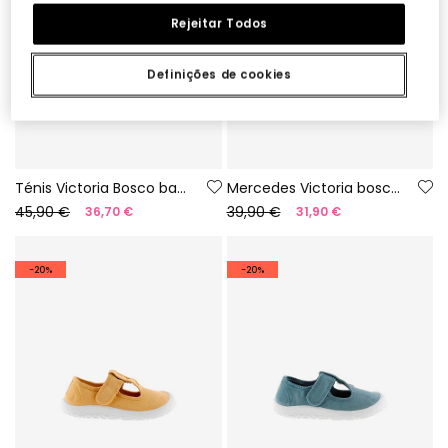
Rejeitar Todos
Definições de cookies
Ténis Victoria Bosco barefoot de lona cor noite
Mercedes Victoria bosco barefoot em lona cor gelo
45,90 €
39,90 €
36,70 €
31,90 €
-20%
-20%