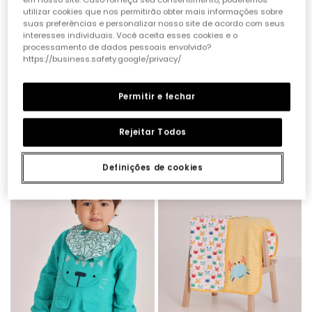
utilizar cookies que nos permitirão obter mais informações sobre
suas preferências e personalizar nosso site de acordo com seus
interesses individuais. Você aceita esses cookies e o
processamento de dados pessoais envolvido?
https://business.safety.google/privacy/
Permitir e fechar
Gorro bebé castanho
Boné bebé xadrez verde
Rejeitar Todos
15,95 €
12,95 €
7,95 €
6,45 €
Definições de cookies
-60%
-60%