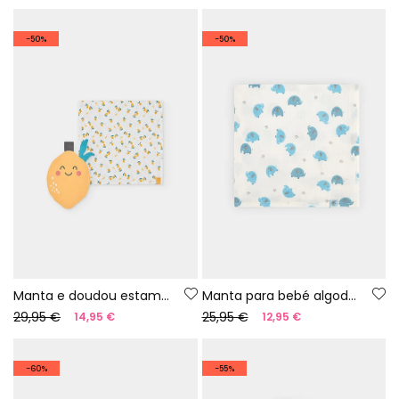
-50%
-50%
Manta e doudou estampados para bebé
Manta para bebé algodão estampado
29,95 €
25,95 €
14,95 €
12,95 €
-60%
-55%