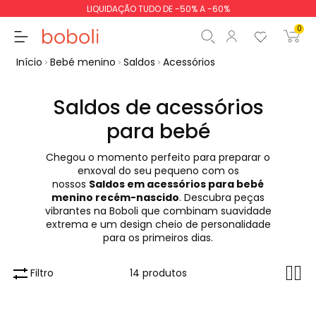
LIQUIDAÇÃO TUDO DE -50% A -60%
0
Início
Bebé menino
Saldos
Acessórios
Saldos de acessórios
para bebé
Subtotal
0,00 €
Chegou o momento perfeito para preparar o
Total
0,00 €
enxoval do seu pequeno com os
nossos
Saldos em acessórios para bebé
Continua
Iniciar ordem
menino recém-nascido
. Descubra peças
vibrantes na Boboli que combinam suavidade
extrema e um design cheio de personalidade
para os primeiros dias.
Filtro
14 produtos