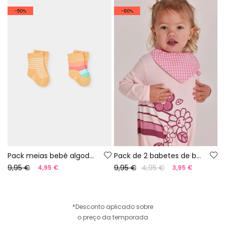
-50%
-60%
Pack meias bebé algodão amarelo
Pack de 2 babetes de bebé de algodão estampado
9,95 €
9,95 €
4,95 €
4,95 €
3,95 €
*Desconto aplicado sobre
o preço da temporada