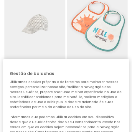
Gestão de bolachas
Gorro bebé riscas
Pack de 2 babetes bebé algodão branco
12,95 €
6,45 €
9,95 €
4,95 €
5,15 €
4,45 €
Utilizamos cookies próprias e de terceiros para melhorar nossos
serviços, personalizar nosso site, facilitar a navegação dos
nossos usuários, proporcionar uma melhor experiência no uso do
site, identificar problemas para melhorá-lo, realizar medições e
-50%
-50%
estatísticas de uso e exibir publicidade relacionada às suas
preferências por meio da análise do uso do site.
Informamos que podemos utilizar cookies em seu dispositivo,
desde que o usuário tenha dado seu consentimento, exceto nos
casos em que os cookies sejam necessários para a navegação
em nosso site. Caso forneça seu consentimento, poderemos