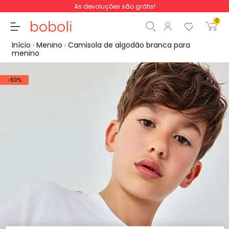
As devoluções são grátis!
0
Início
Menino
Camisola de algodão branca para
menino
-50%
Subtotal
0,00 €
Total
0,00 €
Continua
Iniciar ordem