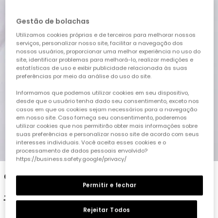
Gestão de bolachas
Utilizamos cookies próprias e de terceiros para melhorar nossos
serviços, personalizar nosso site, facilitar a navegação dos
nossos usuários, proporcionar uma melhor experiência no uso do
site, identificar problemas para melhorá-lo, realizar medições e
estatísticas de uso e exibir publicidade relacionada às suas
preferências por meio da análise do uso do site.
Informamos que podemos utilizar cookies em seu dispositivo,
desde que o usuário tenha dado seu consentimento, exceto nos
casos em que os cookies sejam necessários para a navegação
em nosso site. Caso forneça seu consentimento, poderemos
utilizar cookies que nos permitirão obter mais informações sobre
suas preferências e personalizar nosso site de acordo com seus
interesses individuais. Você aceita esses cookies e o
1
2
3
4
5
processamento de dados pessoais envolvido?
https://business.safety.google/privacy/
Camisola de algodão branca para menino
Permitir e fechar
17,95 €
8,95 €
Rejeitar Todos