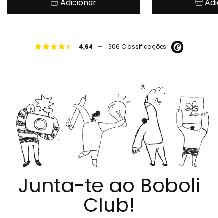
Adicionar
Adi
-
4,64
606 Classificações
Junta-te ao Boboli
Club!