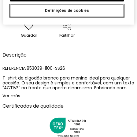
Definições de cookies
Guardar
Partilhar
Descrição
REFERÊNCIA:853039-1100-SS26
T-shirt de algodão branco para menino ideal para qualquer
ocasião. O seu design é simples e confortável, com um texto
"ACTIVE" na frente que aporta dinamismo. Fabricada com
material de alta qualidade, esta t-shirt é suave e respirável.
Ver más
Disponível em tamanhos desde os 2 até aos 14 anos,
adequada para diferentes idades e etapas de crescimento.
Certificados de qualidade
Perfeita para combinar com calções ou jeans em dias
quentes, oferece um estilo casual e moderno. Uma peça
básica e versátil para o guarda-roupa de qualquer menino.