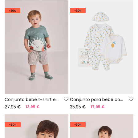
-50%
-50%
Conjunto bebé t-shirt e calções em algodão verde
Conjunto para bebé com estampado de limões
27,95 €
35,95 €
13,95 €
17,95 €
-60%
-50%