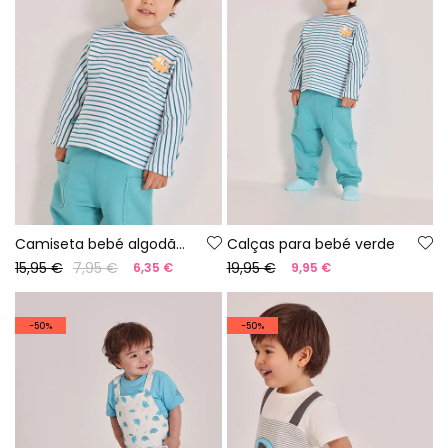
Camiseta bebé algodão listado
Calças para bebé verde
15,95 €
7,95 €
19,95 €
6,35 €
9,95 €
-50%
-50%