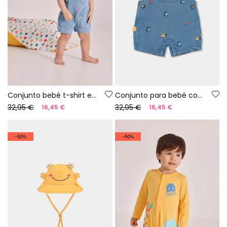
Conjunto bebé t-shirt e macacão estampado denim
Conjunto para bebé com body e jardineira
32,95 €
32,95 €
16,45 €
16,45 €
-50%
-50%