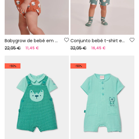
Babygrow de bebé em algodão estampado
Conjunto bebé t-shirt e macacão de algodão estampado
22,95 €
32,95 €
11,45 €
16,45 €
-50%
-50%