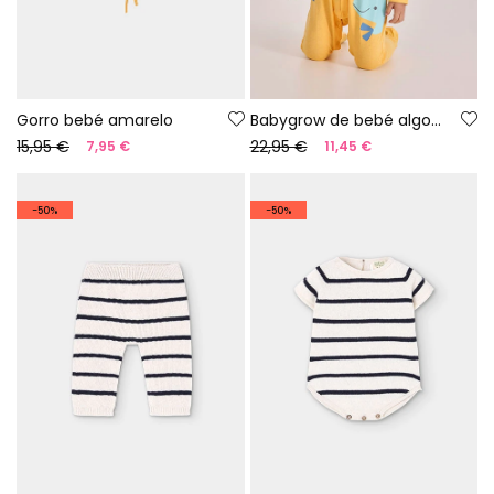
Gorro bebé amarelo
Babygrow de bebé algodão amarelo
15,95 €
22,95 €
7,95 €
11,45 €
-50%
-50%