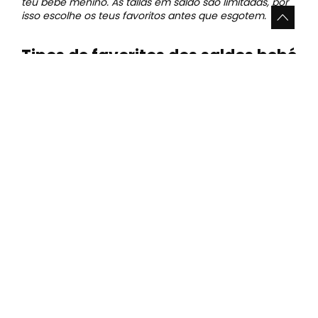
teu bebé menino. As tallas em saldo são limitadas, por
isso escolhe os teus favoritos antes que esgotem.
Tipos de favoritos dos saldos bebé
menino
○ Peças quentes e malhas
Casacos, camisolas e peças de malha dão calor sem
comprometer o conforto. São ideais para os dias mais
frescos.
• Camadas leves fáceis de vestir e despir
• Acabamentos suaves que não incomodam o
movimento
• Cores e estampados fáceis de combinar
○ Looks para o dia a dia
T-shirts, calças, vestidos ou conjuntos coordenados
resolvem os looks diários com conforto e
personalidade.