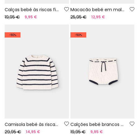
Calças bebé às riscas fio 100% reciclado | Limited Edition
Macacão bebé em malha às riscas fio 100% reciclado | Limited Edition
19,95 €
25,95 €
9,95 €
12,95 €
-50%
-50%
Camisola bebé às riscas fio 100% reciclado | Limited Edition
Calções bebé brancos em malha fio 100% reciclado | Limited Edition
29,95 €
19,95 €
14,95 €
9,95 €