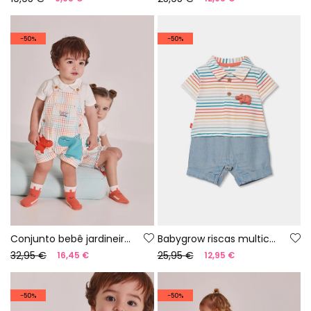
-50%
-50%
Conjunto bebê jardineira xadrez algodão
Babygrow riscas multicolor algodão
32,95 €
25,95 €
16,45 €
12,95 €
-50%
-50%