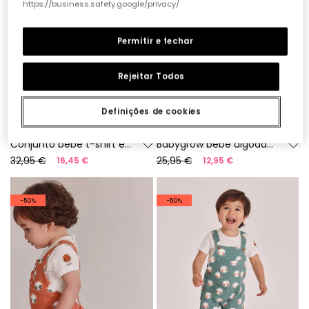
https://business.safety.google/privacy/
Permitir e fechar
Rejeitar Todos
Definições de cookies
Conjunto bebé t-shirt e jardineiras algodão xadrez
Babygrow bebé algodão branco
32,95 €
25,95 €
16,45 €
12,95 €
-50%
-50%