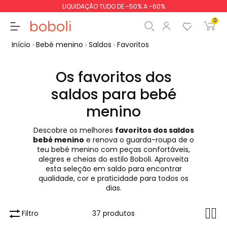
LIQUIDAÇÃO TUDO DE -50% A -60%
0
Início
Bebé menino
Saldos
Favoritos
Os favoritos dos
saldos para bebé
Subtotal
0,00 €
menino
Total
0,00 €
Descobre os melhores
favoritos dos saldos
bebé menino
e renova o guarda-roupa de o
Continua
Iniciar ordem
teu bebé menino com peças confortáveis,
alegres e cheias do estilo Boboli. Aproveita
esta seleção em saldo para encontrar
qualidade, cor e praticidade para todos os
dias.
Filtro
37 produtos