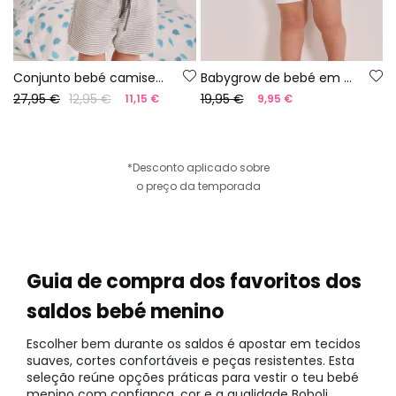
Conjunto bebé camiseta de algodão estampada.
Babygrow de bebé em algodão branco
27,95 €
12,95 €
19,95 €
11,15 €
9,95 €
*Desconto aplicado sobre
o preço da temporada
Guia de compra dos favoritos dos
saldos bebé menino
Escolher bem durante os saldos é apostar em tecidos
suaves, cortes confortáveis e peças resistentes. Esta
seleção reúne opções práticas para vestir o teu bebé
menino com confiança, cor e a qualidade Boboli.