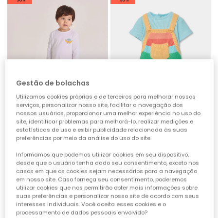
Gestão de bolachas
Utilizamos cookies próprias e de terceiros para melhorar nossos
serviços, personalizar nosso site, facilitar a navegação dos
nossos usuários, proporcionar uma melhor experiência no uso do
site, identificar problemas para melhorá-lo, realizar medições e
estatísticas de uso e exibir publicidade relacionada às suas
preferências por meio da análise do uso do site.
Calça bebé algodão amarelo
Conjunto bebé t-shirt e jardineiras riscas multicolor
19,95 €
27,95 €
9,95 €
13,95 €
Informamos que podemos utilizar cookies em seu dispositivo,
desde que o usuário tenha dado seu consentimento, exceto nos
casos em que os cookies sejam necessários para a navegação
em nosso site. Caso forneça seu consentimento, poderemos
-50%
-50%
utilizar cookies que nos permitirão obter mais informações sobre
suas preferências e personalizar nosso site de acordo com seus
interesses individuais. Você aceita esses cookies e o
processamento de dados pessoais envolvido?