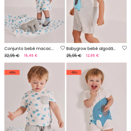
Conjunto bebé macacão estampado algodão
Babygrow bebé algodão cinza branco
32,95 €
25,95 €
16,45 €
12,95 €
-60%
-50%