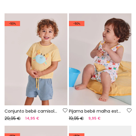
-50%
-50%
Conjunto bebé camisola e calça algodão amarelo azul
Pijama bebé malha estampado
29,95 €
19,95 €
14,95 €
9,95 €
-50%
-50%