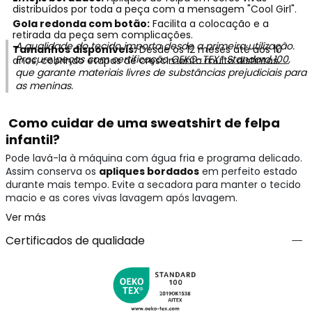
distribuídos por toda a peça com a mensagem "Cool Girl".
Gola redonda com botão:
Facilita a colocação e a
retirada da peça sem complicações.
A qualidade do tecido importa desde a primeira utilização.
Tamanhos disponíveis:
Desde os 12 meses até aos 10
Procure peças com certificação
OEKO-TEX® Standard 100
,
anos, cobrindo etapas de crescimento muito distintas.
que garante materiais livres de substâncias prejudiciais para
as meninas.
Como cuidar de uma sweatshirt de felpa
infantil?
Pode lavá-la à máquina com água fria e programa delicado.
Assim conserva os
apliques bordados
em perfeito estado
durante mais tempo. Evite a secadora para manter o tecido
macio e as cores vivas lavagem após lavagem.
Ver más
Certificados de qualidade