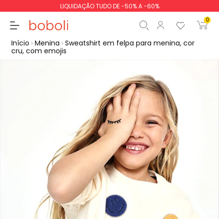
LIQUIDAÇÃO TUDO DE -50% A -60%
0
Início
Menina
Sweatshirt em felpa para menina, cor
cru, com emojis
Subtotal
0,00 €
Total
0,00 €
Continua
Iniciar ordem