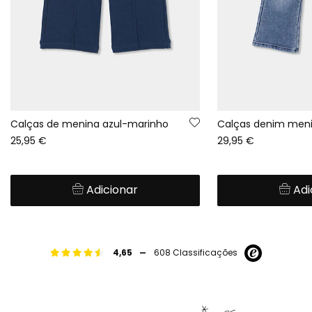
Calças de menina azul-marinho
25,95 €
29,95 €
Adicionar
Adi
-
4,65
608 Classificações