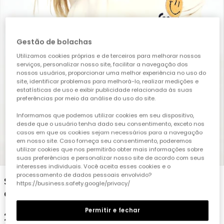
Gestão de bolachas
Utilizamos cookies próprias e de terceiros para melhorar nossos
serviços, personalizar nosso site, facilitar a navegação dos
nossos usuários, proporcionar uma melhor experiência no uso do
site, identificar problemas para melhorá-lo, realizar medições e
estatísticas de uso e exibir publicidade relacionada às suas
preferências por meio da análise do uso do site.
Informamos que podemos utilizar cookies em seu dispositivo,
desde que o usuário tenha dado seu consentimento, exceto nos
casos em que os cookies sejam necessários para a navegação
em nosso site. Caso forneça seu consentimento, poderemos
utilizar cookies que nos permitirão obter mais informações sobre
1
2
3
4
5
suas preferências e personalizar nosso site de acordo com seus
interesses individuais. Você aceita esses cookies e o
processamento de dados pessoais envolvido?
Sweatshirt em felpa para menina, cor cru,
https://business.safety.google/privacy/
com emojis
Permitir e fechar
29,95 €