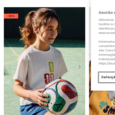
Gestão 
-60%
Utilizamos 
facilitar 
identificar
relacionad
Informamos
consentime
site. Caso
informaçõe
individuai
https://bu
Definiç