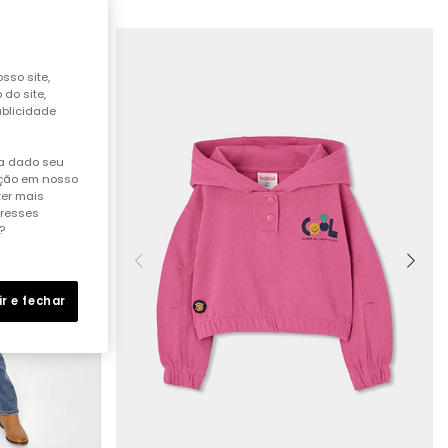
sso site,
do site,
ublicidade
ha dado seu
ação em nosso
ter mais
eresses
?
ir e fechar