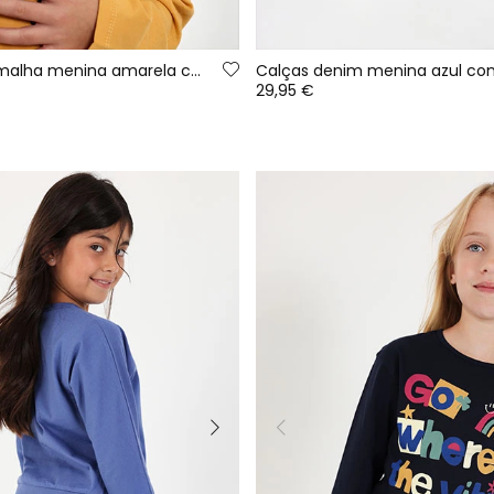
Camiseta de malha menina amarela com lantejoulas smiley
29,95 €