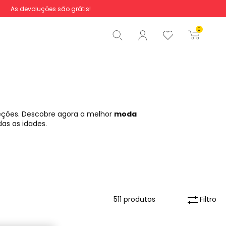
As devoluções são grátis!
Total
0,00 €
0
Iniciar ordem
leções. Descobre agora a melhor
moda
das as idades.
Filtro
511 produtos