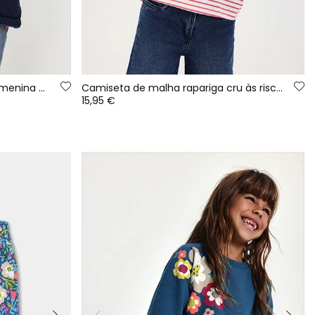
Parka em tecido técnico para menina azul-marinho acolchoada
Camiseta de malha rapariga cru às riscas com remendos
15,95 €