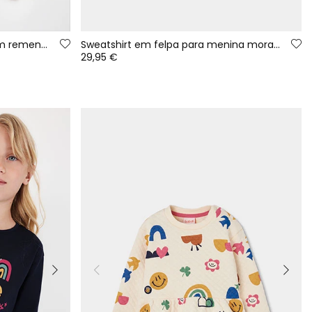
Calças denim menina azul com remendos de flores
Sweatshirt em felpa para menina morango com capuz estampado
29,95 €