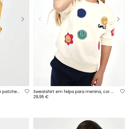
Vestido em felpa amarela com patches de emojis
Sweatshirt em felpa para menina, cor cru, com emojis
29,95 €