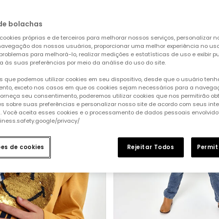
de bolachas
cookies próprias e de terceiros para melhorar nossos serviços, personalizar no
a navegação dos nossos usuários, proporcionar uma melhor experiência no uso 
 problemas para melhorá-lo, realizar medições e estatísticas de uso e exibir p
a às suas preferências por meio da análise do uso do site.
 que podemos utilizar cookies em seu dispositivo, desde que o usuário ten
nto, exceto nos casos em que os cookies sejam necessários para a naveg
 forneça seu consentimento, poderemos utilizar cookies que nos permitirão ob
s sobre suas preferências e personalizar nosso site de acordo com seus int
s. Você aceita esses cookies e o processamento de dados pessoais envolvido
siness.safety.google/privacy/
ões de cookies
Rejeitar Todos
Permit