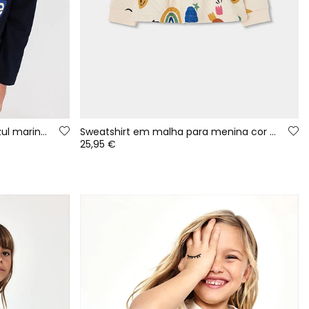
Camiseta de malha menina azul marinho estampada com letras
Sweatshirt em malha para menina cor cru com estampado multicolor
25,95 €