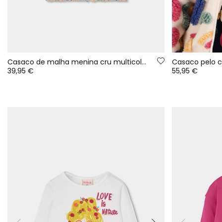
Casaco de malha menina cru multicolor com capuz
39,95 €
55,95 €