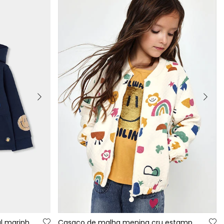
Casaco de pelúcia menina azul marinho estampado flores
Casaco de malha menina cru estampado multicolor