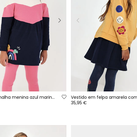
Conjunto de malha menina azul marinho estampado arco-íris
35,95 €