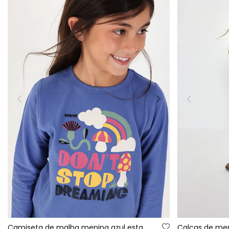
Camiseta de malha menina azul estampado arco-íris
Calças de me