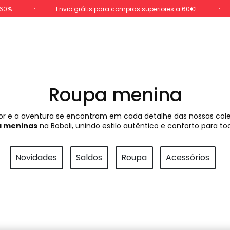
-60%
Envio grátis para compras superiores a 60€!
Roupa menina
cor e a aventura se encontram em cada detalhe das nossas co
ra meninas
na Boboli, unindo estilo autêntico e conforto para to
Novidades
Saldos
Roupa
Acessórios