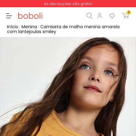
As devoluções são grátis!
0
Início
Menina
Camiseta de malha menina amarela
com lantejoulas smiley
Subtotal
0,00 €
Total
0,00 €
Continua
Iniciar ordem