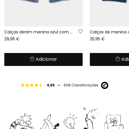
Calças denim menina azul com remendos de flores
Calças de menina 
29,95 €
25,95 €
Adicionar
Adi
-
4,65
608 Classificações