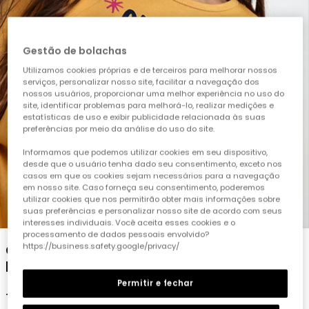
Gestão de bolachas
Utilizamos cookies próprias e de terceiros para melhorar nossos
serviços, personalizar nosso site, facilitar a navegação dos
nossos usuários, proporcionar uma melhor experiência no uso do
site, identificar problemas para melhorá-lo, realizar medições e
estatísticas de uso e exibir publicidade relacionada às suas
preferências por meio da análise do uso do site.
Informamos que podemos utilizar cookies em seu dispositivo,
desde que o usuário tenha dado seu consentimento, exceto nos
casos em que os cookies sejam necessários para a navegação
em nosso site. Caso forneça seu consentimento, poderemos
utilizar cookies que nos permitirão obter mais informações sobre
1
2
3
4
5
suas preferências e personalizar nosso site de acordo com seus
interesses individuais. Você aceita esses cookies e o
processamento de dados pessoais envolvido?
Camiseta de malha menina amarela com
https://business.safety.google/privacy/
lantejoulas smiley
Permitir e fechar
19,95 €