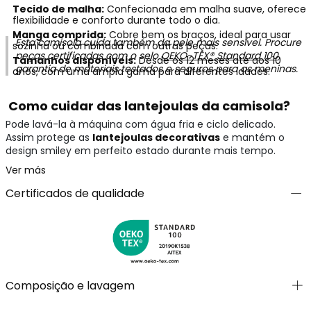
Tecido de malha:
Confecionada em malha suave, oferece
flexibilidade e conforto durante todo o dia.
Manga comprida:
Cobre bem os braços, ideal para usar
Esta camisola cuida também da pele mais sensível. Procure
sozinha ou combinada com outras peças.
peças certificadas com o selo
OEKO-TEX® Standard 100
,
Tamanhos disponíveis:
Desde os 12 meses até aos 10
garantia de materiais testados e seguros para as meninas.
anos, com uma ampla gama para diferentes idades.
Como cuidar das lantejoulas da camisola?
Pode lavá-la à máquina com água fria e ciclo delicado.
Assim protege as
lantejoulas decorativas
e mantém o
design smiley em perfeito estado durante mais tempo.
Ver más
Certificados de qualidade
Composição e lavagem