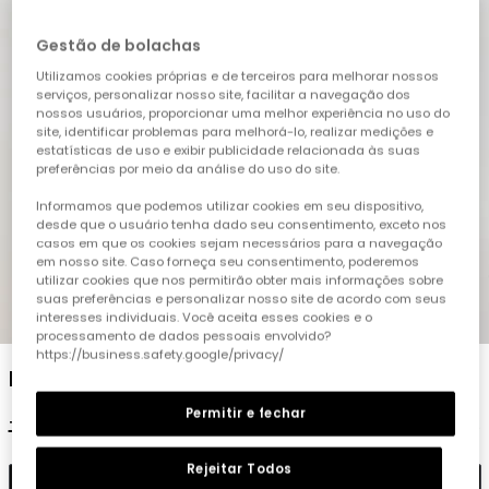
Gestão de bolachas
Utilizamos cookies próprias e de terceiros para melhorar nossos
serviços, personalizar nosso site, facilitar a navegação dos
nossos usuários, proporcionar uma melhor experiência no uso do
site, identificar problemas para melhorá-lo, realizar medições e
estatísticas de uso e exibir publicidade relacionada às suas
preferências por meio da análise do uso do site.
Informamos que podemos utilizar cookies em seu dispositivo,
desde que o usuário tenha dado seu consentimento, exceto nos
casos em que os cookies sejam necessários para a navegação
em nosso site. Caso forneça seu consentimento, poderemos
utilizar cookies que nos permitirão obter mais informações sobre
suas preferências e personalizar nosso site de acordo com seus
1
2
3
4
5
interesses individuais. Você aceita esses cookies e o
processamento de dados pessoais envolvido?
https://business.safety.google/privacy/
Blusa menina popelina amarela
Permitir e fechar
19,95 €
9,95 €
Rejeitar Todos
Adicionar