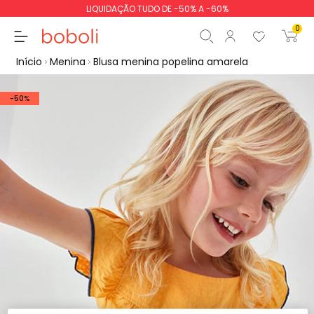
LIQUIDAÇÃO TUDO DE -50% A -60%
0
Início
Menina
Blusa menina popelina amarela
-50%
Subtotal
0,00 €
Total
0,00 €
Continua
Iniciar ordem