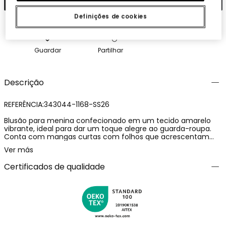
Definições de cookies
Guardar
Partilhar
Descrição
REFERÊNCIA:343044-1168-SS26
Blusão para menina confecionado em um tecido amarelo
vibrante, ideal para dar um toque alegre ao guarda-roupa.
Conta com mangas curtas com folhos que acrescentam
um detalhe encantador. O seu design simples e elegante
Ver más
torna-o versátil para diversas ocasiões. Disponível em
tamanhos desde 12 meses até 14 anos, este blusão é uma
Certificados de qualidade
opção confortável e prática para o dia a dia. Pode ser
facilmente combinado com calças ou saias para um estilo
fresco e moderno.