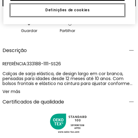
Definições de cookies
Guardar
Partilhar
Descrição
REFERÊNCIA:333188-1111-SS26
Calças de sarja elástica, de design largo em cor branca,
pensadas para idades desde 12 meses até 10 anos. Com
bolsos frontais e elástico na cintura para ajustar conforme
necessário. É uma peça perfeita para combinar com
Ver más
qualquer estilo e cor. Um bom básico para ter no armário.
Certificados de qualidade