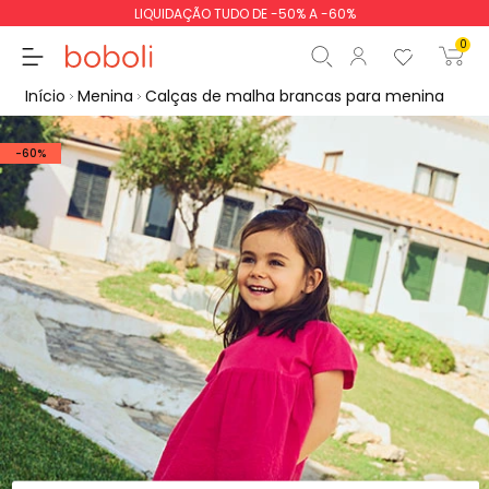
LIQUIDAÇÃO TUDO DE -50% A -60%
0
Início
Menina
Calças de malha brancas para menina
-60%
Subtotal
0,00 €
Total
0,00 €
Continua
Iniciar ordem