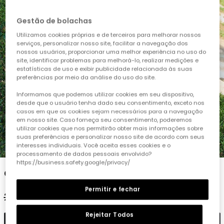
Gestão de bolachas
Utilizamos cookies próprias e de terceiros para melhorar nossos
serviços, personalizar nosso site, facilitar a navegação dos
nossos usuários, proporcionar uma melhor experiência no uso do
site, identificar problemas para melhorá-lo, realizar medições e
estatísticas de uso e exibir publicidade relacionada às suas
preferências por meio da análise do uso do site.
Informamos que podemos utilizar cookies em seu dispositivo,
desde que o usuário tenha dado seu consentimento, exceto nos
casos em que os cookies sejam necessários para a navegação
em nosso site. Caso forneça seu consentimento, poderemos
utilizar cookies que nos permitirão obter mais informações sobre
suas preferências e personalizar nosso site de acordo com seus
1
2
3
4
5
interesses individuais. Você aceita esses cookies e o
processamento de dados pessoais envolvido?
https://business.safety.google/privacy/
Calças de malha brancas para menina
Permitir e fechar
29,95 €
14,95 €
11,95 €
Rejeitar Todos
Adicionar