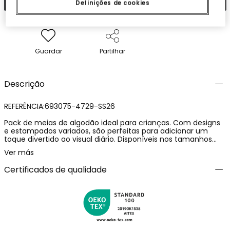
Definições de cookies
Guardar
Partilhar
Descrição
REFERÊNCIA:693075-4729-SS26
Pack de meias de algodão ideal para crianças. Com designs
e estampados variados, são perfeitas para adicionar um
toque divertido ao visual diário. Disponíveis nos tamanhos
desde 19/21 até 37/39, adaptam-se a diferentes idades
Ver más
desde 12 meses até 12 anos. O material de algodão assegura
conforto e respirabilidade, enquanto as cores vivas os
Certificados de qualidade
tornam fáceis de combinar com qualquer look. Representam
uma opção prática e colorida para o uso diário, mantendo os
pés dos mais pequenos quentes e confortáveis.