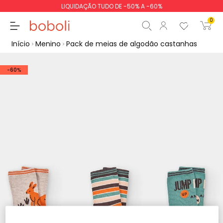
LIQUIDAÇÃO TUDO DE -50% A -60%
0
Início
Menino
Pack de meias de algodão castanhas
-60%
Subtotal
0,00 €
Total
0,00 €
Continua
Iniciar ordem