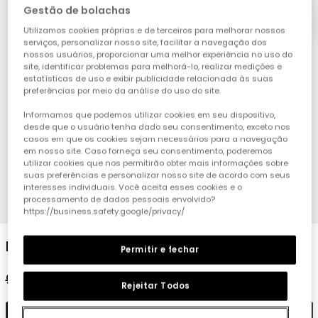
Gestão de bolachas
Utilizamos cookies próprias e de terceiros para melhorar nossos
serviços, personalizar nosso site, facilitar a navegação dos
nossos usuários, proporcionar uma melhor experiência no uso do
site, identificar problemas para melhorá-lo, realizar medições e
estatísticas de uso e exibir publicidade relacionada às suas
preferências por meio da análise do uso do site.
Informamos que podemos utilizar cookies em seu dispositivo,
desde que o usuário tenha dado seu consentimento, exceto nos
casos em que os cookies sejam necessários para a navegação
em nosso site. Caso forneça seu consentimento, poderemos
utilizar cookies que nos permitirão obter mais informações sobre
suas preferências e personalizar nosso site de acordo com seus
interesses individuais. Você aceita esses cookies e o
processamento de dados pessoais envolvido?
1
2
3
4
https://business.safety.google/privacy/
Pack de meias de algodão castanhas
Permitir e fechar
9,95 €
4,95 €
3,95 €
Rejeitar Todos
Adicionar