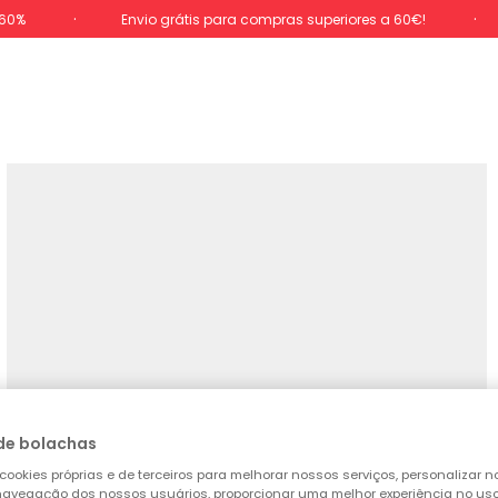
-60%
Envio grátis para compras superiores a 60€!
de bolachas
cookies próprias e de terceiros para melhorar nossos serviços, personalizar no
a navegação dos nossos usuários, proporcionar uma melhor experiência no uso 