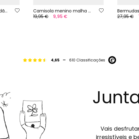
Camiseta criança algodão cinza
Camisola menino malha manga comprida algodão branco
19,95 €
9,95 €
27,95 €
-
4,65
610 Classificações
Junta
Vais desfruta
irresistíveis e