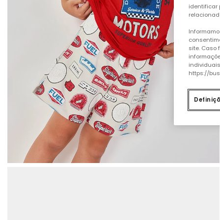
identificar
relacionad
Informamos
consentime
site. Caso
informaçõe
individuai
https://bu
Definiç