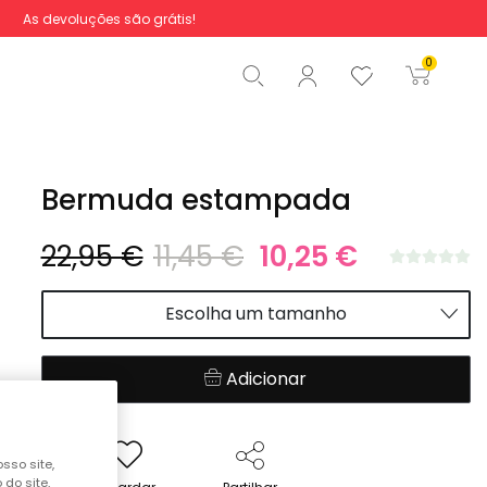
As devoluções são grátis!
Total
0,00 €
0
Iniciar ordem
Bermuda estampada
22,95 €
11,45 €
10,25 €
Escolha um tamanho
Adicionar
sso site,
do site,