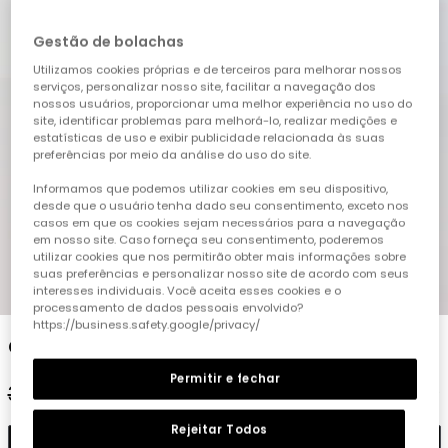
Gestão de bolachas
Utilizamos cookies próprias e de terceiros para melhorar nossos
serviços, personalizar nosso site, facilitar a navegação dos
nossos usuários, proporcionar uma melhor experiência no uso do
site, identificar problemas para melhorá-lo, realizar medições e
estatísticas de uso e exibir publicidade relacionada às suas
preferências por meio da análise do uso do site.
Informamos que podemos utilizar cookies em seu dispositivo,
desde que o usuário tenha dado seu consentimento, exceto nos
casos em que os cookies sejam necessários para a navegação
em nosso site. Caso forneça seu consentimento, poderemos
utilizar cookies que nos permitirão obter mais informações sobre
suas preferências e personalizar nosso site de acordo com seus
1
2
3
4
5
6
7
8
interesses individuais. Você aceita esses cookies e o
processamento de dados pessoais envolvido?
https://business.safety.google/privacy/
Conjunto criança algodão laranja
Permitir e fechar
32,95 €
15,95 €
14,75 €
Rejeitar Todos
Adicionar