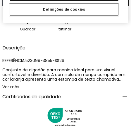
Definições de cookies
Guardar
Partilhar
Descrição
REFERÊNCIA:523099-3855-SS26
Conjunto de algodão para menino ideal para um visual
confortável e divertido. A camisola de manga comprida em
cor laranja apresenta uma estampa de texto chamativa,
enquanto as calças compridas são de um azul escuro
Ver más
contrastante. Conjunto perfeito para o dia a dia que
combina estilo com funcionalidade. Disponível em tamanhos
Certificados de qualidade
desde os 12 meses até aos 10 anos, adaptando-se ao
crescimento dos pequenos. É uma opção prática e
acolhedora para os dias mais frescos da primavera e do
verão.