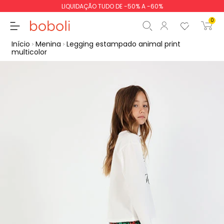
LIQUIDAÇÃO TUDO DE -50% A -60%
0
Início
Menina
Legging estampado animal print
multicolor
Subtotal
0,00 €
Total
0,00 €
Continua
Iniciar ordem