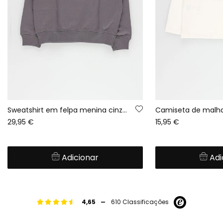
Sweatshirt em felpa menina cinza estampado leopardo
29,95 €
15,95 €
Adicionar
Adi
-
4,65
610 Classificações