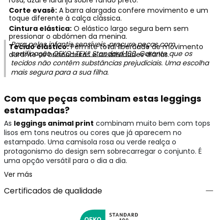
rosa, azul e laranja sobre fundo preto.
Corte evasê:
A barra alargada confere movimento e um
toque diferente à calça clássica.
Cintura elástica:
O elástico largo segura bem sem
pressionar o abdómen da menina.
Para peles infantis sensíveis, procure peças com
Tecido elástico:
Permite total liberdade de movimento
certificação
OEKO-TEX® Standard 100
. Garante que os
durante as brincadeiras e as atividades diárias.
tecidos não contêm substâncias prejudiciais. Uma escolha
mais segura para a sua filha.
Com que peças combinam estas leggings
estampadas?
As
leggings animal print
combinam muito bem com tops
lisos em tons neutros ou cores que já aparecem no
estampado. Uma camisola rosa ou verde realça o
protagonismo do design sem sobrecarregar o conjunto. É
uma opção versátil para o dia a dia.
Ver más
Certificados de qualidade