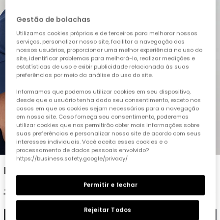
Gestão de bolachas
Utilizamos cookies próprias e de terceiros para melhorar nossos
serviços, personalizar nosso site, facilitar a navegação dos
nossos usuários, proporcionar uma melhor experiência no uso do
site, identificar problemas para melhorá-lo, realizar medições e
estatísticas de uso e exibir publicidade relacionada às suas
preferências por meio da análise do uso do site.
Informamos que podemos utilizar cookies em seu dispositivo,
desde que o usuário tenha dado seu consentimento, exceto nos
casos em que os cookies sejam necessários para a navegação
em nosso site. Caso forneça seu consentimento, poderemos
utilizar cookies que nos permitirão obter mais informações sobre
suas preferências e personalizar nosso site de acordo com seus
interesses individuais. Você aceita esses cookies e o
1
2
3
4
processamento de dados pessoais envolvido?
https://business.safety.google/privacy/
Boné azul algodão
Permitir e fechar
15,95 €
7,95 €
6,35 €
Rejeitar Todos
Adicionar