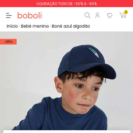
LIQUIDAÇÃO TUDO DE -50% A -60%
0
Início
Bebé menina
Boné azul algodão
-60%
Subtotal
0,00 €
Total
0,00 €
Continua
Iniciar ordem