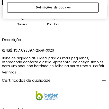
Definições de cookies
Guardar
Partilhar
Descrição
REFERÊNCIA:693097-2559-SS26
Boné de algodão azul ideal para os mais pequenos,
oferecendo conforto e estilo. Apresenta um design simples
com um pequeno bordado de folha na parte frontal. Perfeito
para crianças desde 12 meses até 12 anos, com tamanhos
Ver más
disponíveis em S (48), M (50), L (52) e XL (54). O seu
material de algodão torna-o leve e adequado para proteger
Certificados de qualidade
do sol, ao mesmo tempo que acrescenta um toque
moderno ao traje casual do seu filho. Ideal para combinar
com camisetas e roupas informais.