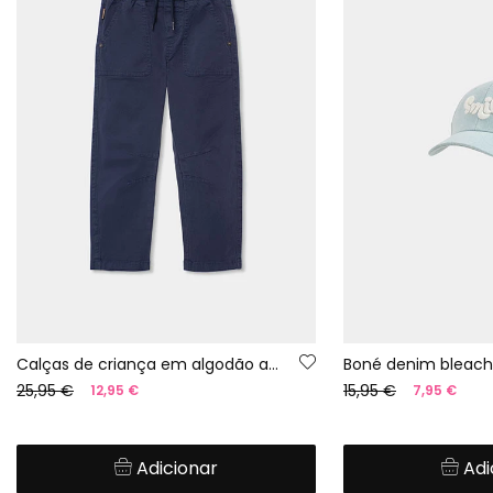
Calças de criança em algodão azul-marinho
Boné denim bleac
25,95 €
15,95 €
12,95 €
7,95 €
Adicionar
Adi