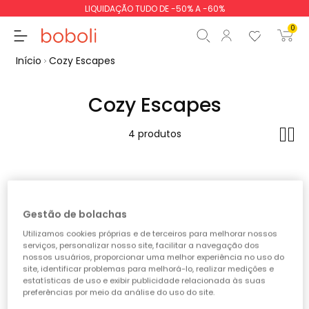
LIQUIDAÇÃO TUDO DE -50% A -60%
0
Início
Cozy Escapes
Cozy Escapes
Subtotal
0,00 €
4 produtos
Total
0,00 €
Continua
Iniciar ordem
Gestão de bolachas
Utilizamos cookies próprias e de terceiros para melhorar nossos
serviços, personalizar nosso site, facilitar a navegação dos
nossos usuários, proporcionar uma melhor experiência no uso do
site, identificar problemas para melhorá-lo, realizar medições e
estatísticas de uso e exibir publicidade relacionada às suas
preferências por meio da análise do uso do site.