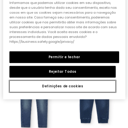
Informamos que podemos utilizar cookies em seu dispositivo,
desde que o usuário tenha dado seu consentimento, exceto nos
casos em que os cookies sejam necessários para a navegação
em nosso site. Caso forneça seu consentimento, poderemos
utilizar cookies que nos permitirão obter mais informações sobre
suas preferências e personalizar nosso site de acordo com seus
interesses individuais. Você aceita esses cookies e o
processamento de dados pessoais envolvido?
Calças de felpa denim elásticas para menina
Calças de felpa elástica denim cinza para menina
https://business.safety.google/privacy/
19,90 €
19,90 €
Permitir e fechar
Rejeitar Todos
Definições de cookies