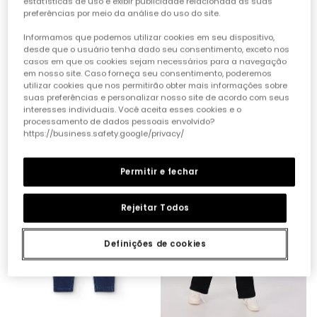
estatísticas de uso e exibir publicidade relacionada às suas
preferências por meio da análise do uso do site.
Informamos que podemos utilizar cookies em seu dispositivo,
desde que o usuário tenha dado seu consentimento, exceto nos
casos em que os cookies sejam necessários para a navegação
em nosso site. Caso forneça seu consentimento, poderemos
Calças de ganga em felpa azul evasê para menina
Calças de ganga largas para menina em azul
utilizar cookies que nos permitirão obter mais informações sobre
suas preferências e personalizar nosso site de acordo com seus
19,95 €
25,95 €
interesses individuais. Você aceita esses cookies e o
processamento de dados pessoais envolvido?
https://business.safety.google/privacy/
Permitir e fechar
Rejeitar Todos
Definições de cookies