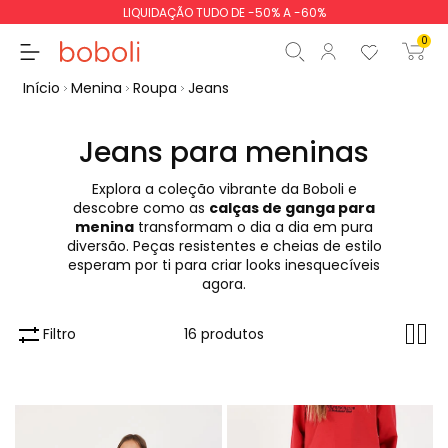
LIQUIDAÇÃO TUDO DE -50% A -60%
0
Início
Menina
Roupa
Jeans
Jeans para meninas
Explora a coleção vibrante da Boboli e
Subtotal
0,00 €
descobre como as
calças de ganga para
menina
transformam o dia a dia em pura
Total
0,00 €
diversão. Peças resistentes e cheias de estilo
esperam por ti para criar looks inesquecíveis
Continua
Iniciar ordem
agora.
Filtro
16 produtos