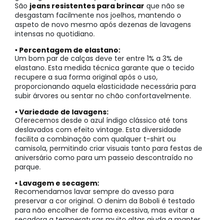
São
jeans resistentes para brincar
que não se
desgastam facilmente nos joelhos, mantendo o
aspeto de novo mesmo após dezenas de lavagens
intensas no quotidiano.
• Percentagem de elastano:
Um bom par de calças deve ter entre 1% a 3% de
elastano. Esta medida técnica garante que o tecido
recupere a sua forma original após o uso,
proporcionando aquela elasticidade necessária para
subir árvores ou sentar no chão confortavelmente.
• Variedade de lavagens:
Oferecemos desde o azul índigo clássico até tons
deslavados com efeito vintage. Esta diversidade
facilita a combinação com qualquer t-shirt ou
camisola, permitindo criar visuais tanto para festas de
aniversário como para um passeio descontraído no
parque.
• Lavagem e secagem:
Recomendamos lavar sempre do avesso para
preservar a cor original. O denim da Boboli é testado
para não encolher de forma excessiva, mas evitar a
secadora a temperaturas muito altas ajuda a manter