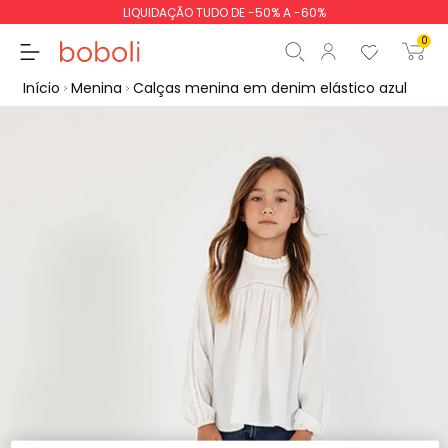
LIQUIDAÇÃO TUDO DE -50% A -60%
0
Início
Menina
Calças menina em denim elástico azul
Subtotal
0,00 €
Total
0,00 €
Continua
Iniciar ordem