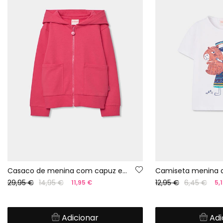
Casaco de menina com capuz em vermelho
29,95 €
14,95 €
12,95 €
6,45 €
11,95 €
5,
Adicionar
Adi