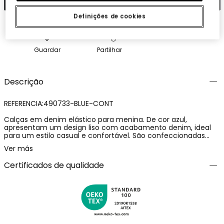
Definições de cookies
Guardar
Partilhar
Descrição
REFERENCIA:490733-BLUE-CONT
Calças em denim elástico para menina. De cor azul,
apresentam um design liso com acabamento denim, ideal
para um estilo casual e confortável. São confeccionadas
num tecido denim flexível, com uma composição de 80%
Ver más
algodão e 20% poliéster, que proporciona conforto e um
ajuste agradável para o dia a dia. Uma peça versátil e prática,
Certificados de qualidade
perfeita para combinar com diferentes looks infantis.