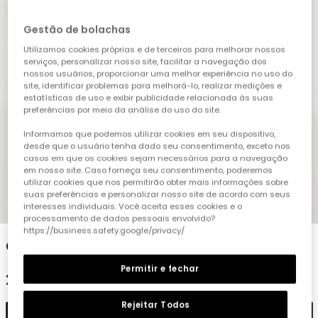
Gestão de bolachas
Utilizamos cookies próprias e de terceiros para melhorar nossos
serviços, personalizar nosso site, facilitar a navegação dos
nossos usuários, proporcionar uma melhor experiência no uso do
site, identificar problemas para melhorá-lo, realizar medições e
estatísticas de uso e exibir publicidade relacionada às suas
preferências por meio da análise do uso do site.
Informamos que podemos utilizar cookies em seu dispositivo,
desde que o usuário tenha dado seu consentimento, exceto nos
casos em que os cookies sejam necessários para a navegação
em nosso site. Caso forneça seu consentimento, poderemos
utilizar cookies que nos permitirão obter mais informações sobre
suas preferências e personalizar nosso site de acordo com seus
1
2
3
4
5
interesses individuais. Você aceita esses cookies e o
processamento de dados pessoais envolvido?
https://business.safety.google/privacy/
Calças menina em denim elástico azul
Permitir e fechar
25,95 €
Rejeitar Todos
Adicionar