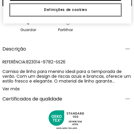
Definições de cookies
Guardar
Partilhar
Descrição
REFERÊNCIA:823014-9782-SS26
Camisa de linho para menino ideal para a temporada de
verão. Com um design de riscas azuis e brancas, oferece um
estilo fresco e elegante. O material de linho garante
respirabilidade e conforto. Disponível em tamanhos de 12
Ver más
meses a 10 anos. A camisa possui uma gola clássica e
mangas curtas, perfeito para um look de verão. Pode ser
Certificados de qualidade
combinada com calções para um estilo casual ou com
calças de linho para uma ocasião mais formal.