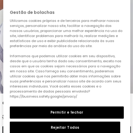
Gestão de bolachas
Utilizamos cookies próprias e de terceiros para melhorar nossos
serviços, personalizar nosso site, facilitar a navegação dos
nossos usuários, proporcionar uma melhor experiência no uso do
site, identificar problemas para melhorá-lo, realizar medições e
estatísticas de uso e exibir publicidade relacionada às suas
preferências por meio da análise do uso do site.
Informamos que podemos utilizar cookies em seu dispositivo,
desde que o usuário tenha dado seu consentimento, exceto nos
casos em que os cookies sejam necessários para a navegação
em nosso site. Caso forneça seu consentimento, poderemos
utilizar cookies que nos permitirão obter mais informações sobre
suas preferências e personalizar nosso site de acordo com seus
1
2
3
4
5
6
interesses individuais. Você aceita esses cookies e o
processamento de dados pessoais envolvido?
https://business.safety.google/privacy/
Camisa criança linho estampado
Permitir e fechar
25,95 €
12,95 €
Rejeitar Todos
Adicionar