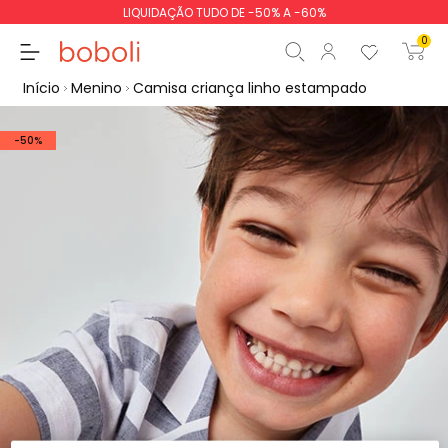
LIQUIDAÇÃO TUDO DE -50% A -60%
0
Início
Menino
Camisa criança linho estampado
-50%
Subtotal
0,00 €
Total
0,00 €
Continua
Iniciar ordem