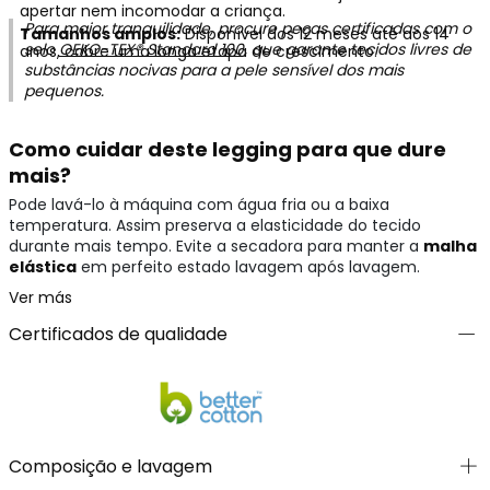
apertar nem incomodar a criança.
Para maior tranquilidade, procure peças certificadas com o
Tamanhos amplos:
Disponível dos 12 meses até aos 14
selo
OEKO-TEX® Standard 100
, que garante tecidos livres de
anos, cobre uma longa etapa de crescimento.
substâncias nocivas para a pele sensível dos mais
pequenos.
Como cuidar deste legging para que dure
mais?
Pode lavá-lo à máquina com água fria ou a baixa
temperatura. Assim preserva a elasticidade do tecido
durante mais tempo. Evite a secadora para manter a
malha
elástica
em perfeito estado lavagem após lavagem.
Ver más
Certificados de qualidade
Composição e lavagem