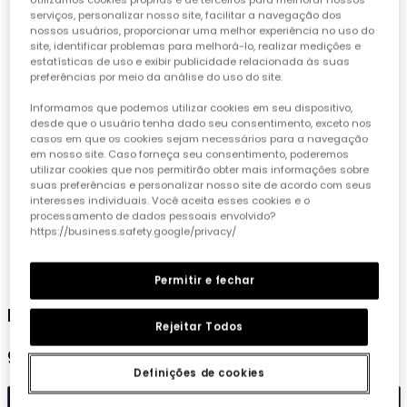
serviços, personalizar nosso site, facilitar a navegação dos
nossos usuários, proporcionar uma melhor experiência no uso do
site, identificar problemas para melhorá-lo, realizar medições e
estatísticas de uso e exibir publicidade relacionada às suas
preferências por meio da análise do uso do site.
Informamos que podemos utilizar cookies em seu dispositivo,
desde que o usuário tenha dado seu consentimento, exceto nos
casos em que os cookies sejam necessários para a navegação
em nosso site. Caso forneça seu consentimento, poderemos
utilizar cookies que nos permitirão obter mais informações sobre
suas preferências e personalizar nosso site de acordo com seus
interesses individuais. Você aceita esses cookies e o
processamento de dados pessoais envolvido?
https://business.safety.google/privacy/
1
2
3
4
Permitir e fechar
Legging ponto elástico cinzento
Rejeitar Todos
9,95 €
Definições de cookies
Adicionar