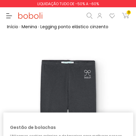
LIQUIDAÇÃO TUDO DE -50% A -60%
0
Início
Menina
Legging ponto elástico cinzento
Subtotal
0,00 €
Total
0,00 €
Continua
Iniciar ordem
Gestão de bolachas
Utilizamos cookies próprias e de terceiros para melhorar nossos