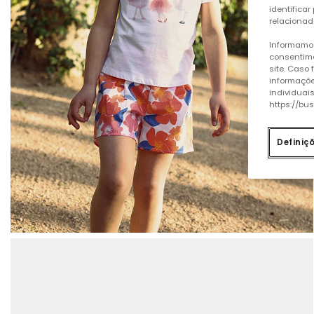
identificar
relacionad
Informamos
consentime
site. Caso
informaçõe
individuai
https://bu
Definiç