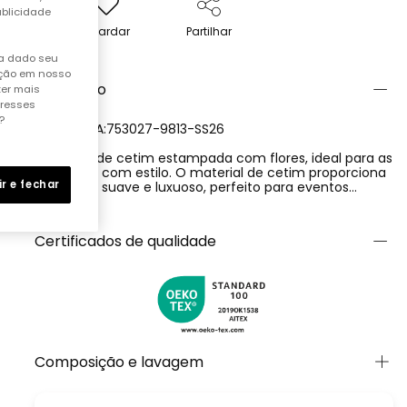
ublicidade
Guardar
Partilhar
ha dado seu
ação em nosso
Descrição
ter mais
eresses
?
REFERÊNCIA:753027-9813-SS26
Bermuda de cetim estampada com flores, ideal para as
pequenas com estilo. O material de cetim proporciona
ir e fechar
um toque suave e luxuoso, perfeito para eventos
especiais. O design de flores em tons vibrantes de rosa,
Ver más
azul e laranja sobre um fundo branco adiciona um
toque alegre e primaveril. Disponível em tamanhos dos
Certificados de qualidade
12 meses aos 10 anos. As bermudas contam com um
ajuste confortável e são fáceis de combinar com
blusas ou camisetas lisas para destacar suas cores.
Uma opção elegante e versátil para dias ensolarados.
Composição e lavagem