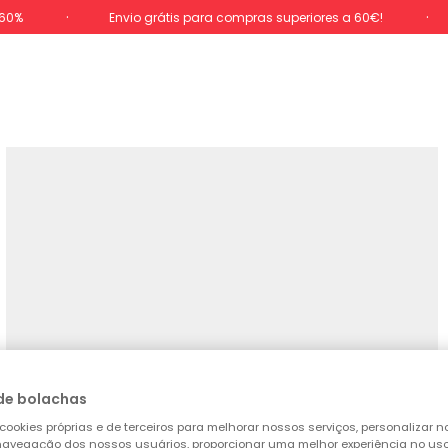
-60%
Envio grátis para compras superiores a 60€!
de bolachas
cookies próprias e de terceiros para melhorar nossos serviços, personalizar no
a navegação dos nossos usuários, proporcionar uma melhor experiência no uso 