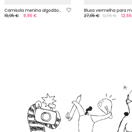
Camisola menina algodão branco com estampado
19,95 €
9,95 €
27,95 €
12,95 €
12,55