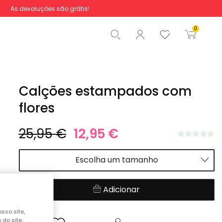
As devoluções são grátis!
Total
0,00 €
0
Iniciar ordem
Calções estampados com
flores
25,95 €
12,95 €
Escolha um tamanho
Adicionar
sso site,
do site,