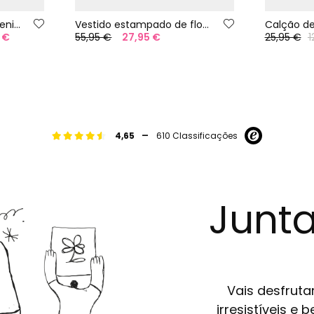
Blusa vermelha para menina
Vestido estampado de flores
Calção de
 €
55,95 €
27,95 €
25,95 €
1
-
4,65
610 Classificações
Junta
Vais desfruta
irresistíveis e