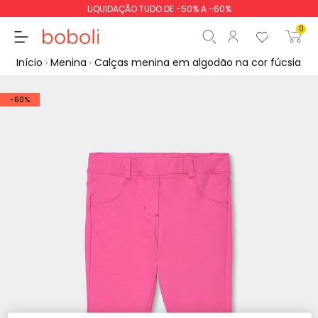
LIQUIDAÇÃO TUDO DE -50% A -60%
0
Início
Menina
Calças menina em algodão na cor fúcsia
-60%
Subtotal
0,00 €
Total
0,00 €
Continua
Iniciar ordem