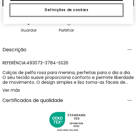
Definições de cookies
Guardar
Partilhar
Descrição
REFERÊNCIA:493073-3784-SS26
Calças de pelfa rosa para menina, perfeitas para o dia a dia.
O seu tecido suave proporciona conforto e permite liberdade
de movimento. O design simples e liso torna-as fáceis de
combinar. Ideais para meninas de 12 meses até aos 14 anos,
Ver más
oferecem versatilidade no seu uso. As costuras reforçadas
acrescentam durabilidade, e a cintura elástica assegura um
Certificados de qualidade
ajuste confortável. Perfeitas para combinar com camisetas
de cores vivas ou neutras e criar um look casual e moderno.