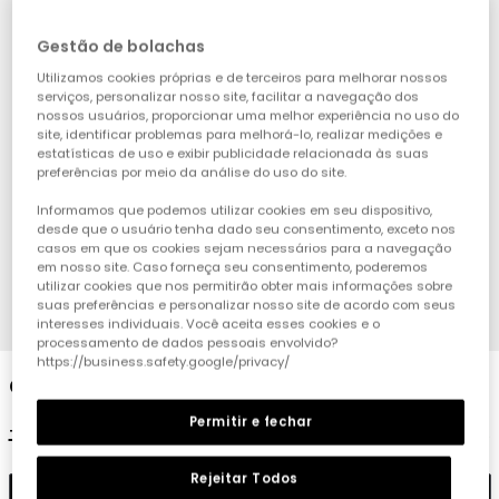
Gestão de bolachas
Utilizamos cookies próprias e de terceiros para melhorar nossos
serviços, personalizar nosso site, facilitar a navegação dos
nossos usuários, proporcionar uma melhor experiência no uso do
site, identificar problemas para melhorá-lo, realizar medições e
estatísticas de uso e exibir publicidade relacionada às suas
preferências por meio da análise do uso do site.
Informamos que podemos utilizar cookies em seu dispositivo,
desde que o usuário tenha dado seu consentimento, exceto nos
casos em que os cookies sejam necessários para a navegação
em nosso site. Caso forneça seu consentimento, poderemos
utilizar cookies que nos permitirão obter mais informações sobre
suas preferências e personalizar nosso site de acordo com seus
1
2
3
4
interesses individuais. Você aceita esses cookies e o
processamento de dados pessoais envolvido?
https://business.safety.google/privacy/
Calças menina em algodão na cor fúcsia
Permitir e fechar
19,95 €
9,95 €
7,95 €
Rejeitar Todos
Adicionar