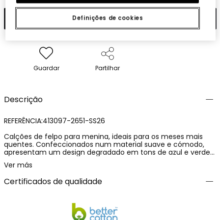
Adicionar
Definições de cookies
Guardar
Partilhar
Descrição
REFERÊNCIA:413097-2651-SS26
Calções de felpo para menina, ideais para os meses mais
quentes. Confeccionados num material suave e cómodo,
apresentam um design degradado em tons de azul e verde
que adiciona um toque fresco e vibrante. Perfeitos para
Ver más
atividades diárias graças à sua funcionalidade e liberdade de
movimentos. Disponíveis em tamanhos desde os 2 anos até
Certificados de qualidade
aos 14 anos. O seu estilo casual torna-os fáceis de combinar
com t-shirts ou sweatshirts, oferecendo versatilidade e
praticidade no guarda-roupa das pequenas.