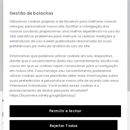
Gestão de bolachas
Utilizamos cookies próprias e de terceiros para melhorar nossos
serviços, personalizar nosso site, facilitar a navegação dos
nossos usuários, proporcionar uma melhor experiência no uso do
site, identificar problemas para melhorá-lo, realizar medições e
estatísticas de uso e exibir publicidade relacionada às suas
preferências por meio da análise do uso do site.
Informamos que podemos utilizar cookies em seu dispositivo,
desde que o usuário tenha dado seu consentimento, exceto nos
casos em que os cookies sejam necessários para a navegação
em nosso site. Caso forneça seu consentimento, poderemos
utilizar cookies que nos permitirão obter mais informações sobre
suas preferências e personalizar nosso site de acordo com seus
1
2
3
4
5
interesses individuais. Você aceita esses cookies e o
processamento de dados pessoais envolvido?
https://business.safety.google/privacy/
Calções multicolores
Permitir e fechar
22,95 €
11,45 €
*Desconto aplicado sobre o preço de época
Rejeitar Todos