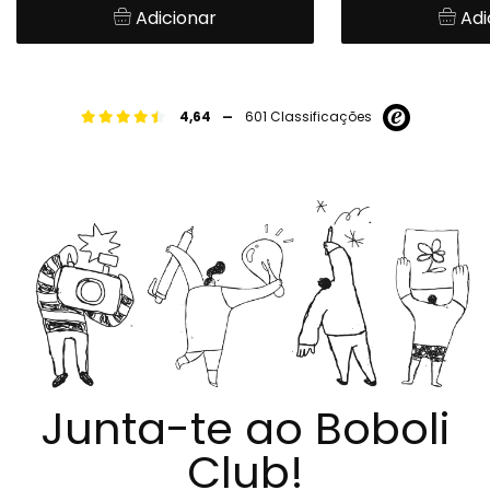
Adicionar
Adi
-
4,64
601 Classificações
Junta-te ao Boboli
Club!