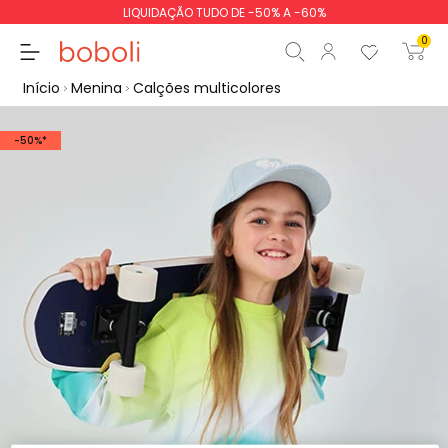
LIQUIDAÇÃO TUDO DE -50% A -60%
0
Início
Menina
Calções multicolores
-50%*
Subtotal
0,00 €
Total
0,00 €
Continua
Iniciar ordem