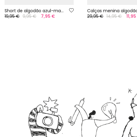
Short de algodão azul-marinho
19,95 €
9,95 €
7,95 €
29,95 €
14,95 €
11,95