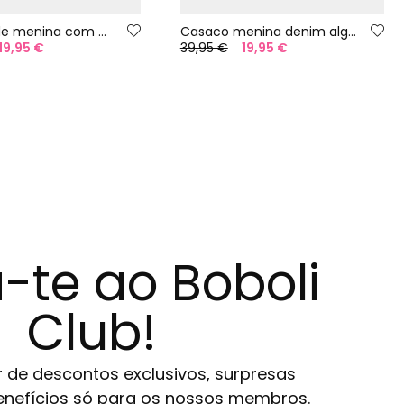
Jaqueta de menina com estampa azul
Casaco menina denim algodão bleach
19,95 €
39,95 €
19,95 €
-te ao Boboli
Club!
r de descontos exclusivos, surpresas
 benefícios só para os nossos membros.