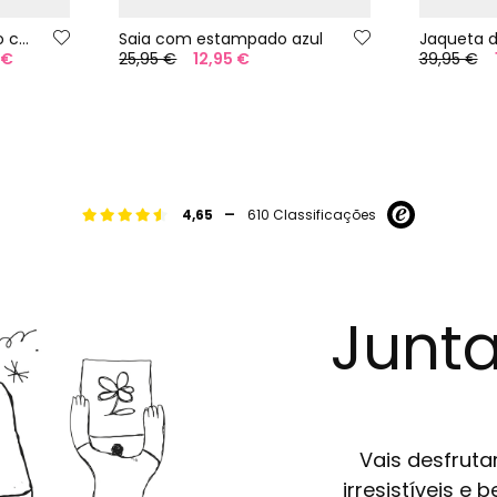
Calças menina algodão cor branca
Saia com estampado azul
 €
25,95 €
12,95 €
39,95 €
-
4,65
610 Classificações
Junta
Vais desfruta
irresistíveis e