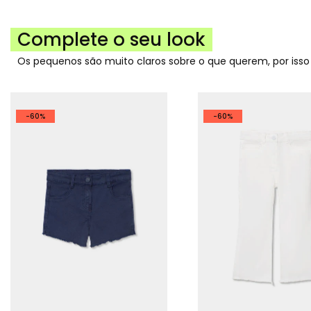
Complete o seu look
Os pequenos são muito claros sobre o que querem, por iss
-60%
-60%