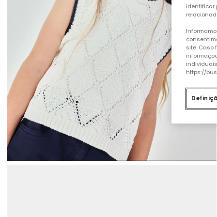
identificar
relacionad
Informamos
consentime
site. Caso
informaçõe
individuai
https://bu
Definiç