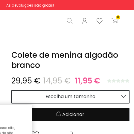
As devoluções são grátis!
Total
0,00 €
0
Iniciar ordem
Colete de menina algodão
branco
29,95 €
14,95 €
11,95 €
Escolha um tamanho
Adicionar
sso site,
do site,