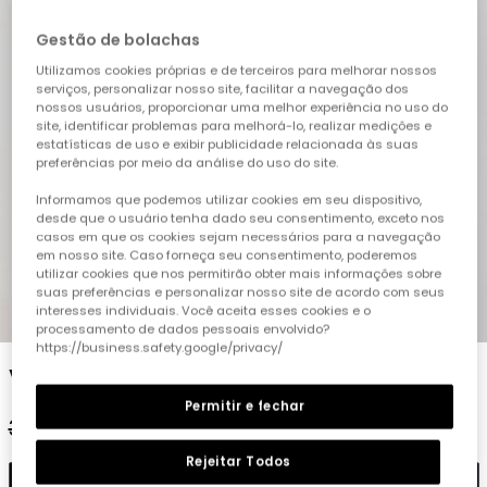
Gestão de bolachas
Utilizamos cookies próprias e de terceiros para melhorar nossos
serviços, personalizar nosso site, facilitar a navegação dos
nossos usuários, proporcionar uma melhor experiência no uso do
site, identificar problemas para melhorá-lo, realizar medições e
estatísticas de uso e exibir publicidade relacionada às suas
preferências por meio da análise do uso do site.
Informamos que podemos utilizar cookies em seu dispositivo,
desde que o usuário tenha dado seu consentimento, exceto nos
casos em que os cookies sejam necessários para a navegação
em nosso site. Caso forneça seu consentimento, poderemos
utilizar cookies que nos permitirão obter mais informações sobre
suas preferências e personalizar nosso site de acordo com seus
interesses individuais. Você aceita esses cookies e o
1
2
3
4
5
6
processamento de dados pessoais envolvido?
https://business.safety.google/privacy/
Vestido de linho às riscas para menina
Permitir e fechar
32,95 €
16,45 €
Rejeitar Todos
Adicionar