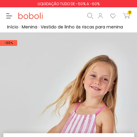
LIQUIDAÇÃO TUDO DE -50% A -60%
0
Início
Menina
Vestido de linho às riscas para menina
-50%
Subtotal
0,00 €
Total
0,00 €
Continua
Iniciar ordem