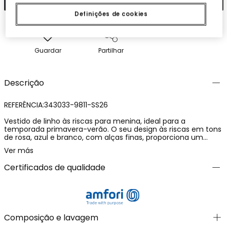
Definições de cookies
Guardar
Partilhar
Descrição
REFERÊNCIA:343033-9811-SS26
Vestido de linho às riscas para menina, ideal para a
temporada primavera-verão. O seu design às riscas em tons
de rosa, azul e branco, com alças finas, proporciona um
toque fresco e alegre. Os pequenos bolsos com detalhes em
Ver más
amarelo e branco acrescentam encanto e funcionalidade.
Disponível em tamanhos desde 12 meses até 14 anos, é
Certificados de qualidade
perfeito para diferentes idades. O tecido suave garante
conforto durante o dia. É uma peça versátil, combinável com
leggings ou calções para criar um look informal e divertido.
Composição e lavagem