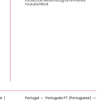
Facebook
Twitter
Instagram
Pinterest
Youtube
Tiktok
is
Portugal
Português PT (Portuguese)