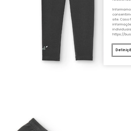
Informamos
consentime
site. Caso
informaçõe
individuai
https://bu
Definiç