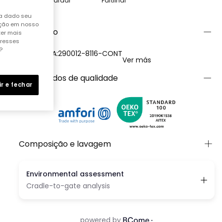
Guardar
Partilhar
ha dado seu
ação em nosso
Descrição
ter mais
eresses
?
REFERÊNCIA:290012-8116-CONT
Ver más
Certificados de qualidade
ir e fechar
Composição e lavagem