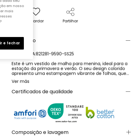
ha dado seu
ação em nosso
ter mais
eresses
Guardar
Partilhar
?
Descrição
ir e fechar
REFERÊNCIA:821281-9590-SS25
Este é um vestido de malha para menina, ideal para a
estação da primavera e verão. O seu design colorido
apresenta uma estampagem vibrante de folhas, que
adiciona um toque divertido e fresco. Fabricado num
Ver más
tecido leve e confortável, é perfeito para os dias
quentes. O vestido está disponível num intervalo
Certificados de qualidade
contínuo de tamanhos desde 2 até 16 anos, o que o
torna adequado para uma ampla gama de idades. As
alças são ajustáveis, permitindo uma melhor
adaptação. É uma peça versátil que pode ser
combinada com casacos leves ou acessórios para um
visual atraente e alegre.
Composição e lavagem