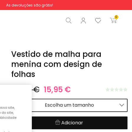
As devoluções são grátis!
Total
0,00 €
0
Iniciar ordem
Vestido de malha para
menina com design de
folhas
25,95 €
15,95 €
Escolha um tamanho
sso site,
do site,
ublicidade
Adicionar