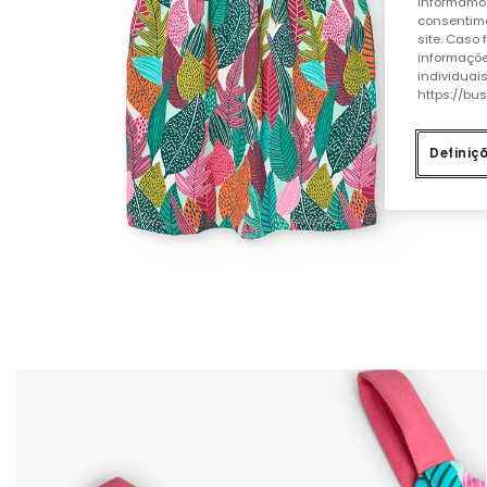
Informamos
consentime
site. Caso
informaçõe
individuai
https://bu
Definiç