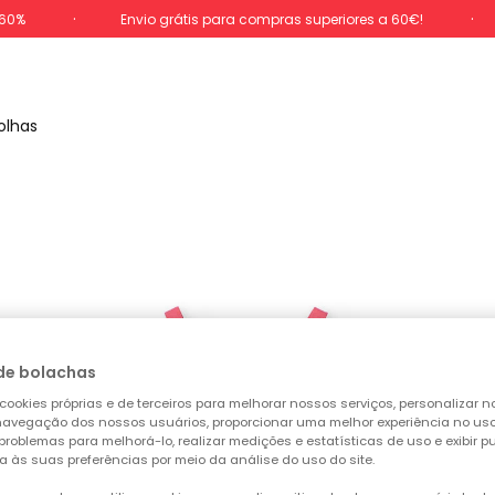
-60%
Envio grátis para compras superiores a 60€!
olhas
de bolachas
cookies próprias e de terceiros para melhorar nossos serviços, personalizar no
a navegação dos nossos usuários, proporcionar uma melhor experiência no uso 
 problemas para melhorá-lo, realizar medições e estatísticas de uso e exibir p
a às suas preferências por meio da análise do uso do site.