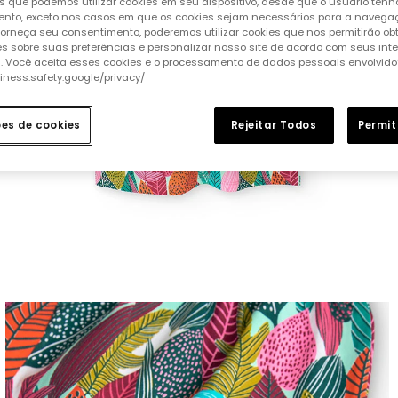
 que podemos utilizar cookies em seu dispositivo, desde que o usuário ten
nto, exceto nos casos em que os cookies sejam necessários para a naveg
 forneça seu consentimento, poderemos utilizar cookies que nos permitirão ob
s sobre suas preferências e personalizar nosso site de acordo com seus int
s. Você aceita esses cookies e o processamento de dados pessoais envolvido
siness.safety.google/privacy/
ões de cookies
Rejeitar Todos
Permit