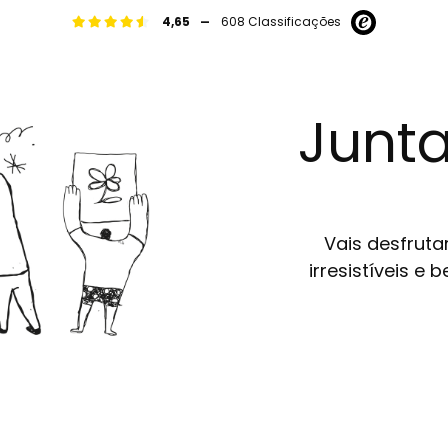
-
4,65
608 Classificações
Junta
Vais desfruta
irresistíveis e