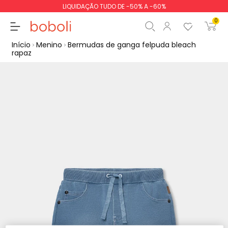
LIQUIDAÇÃO TUDO DE -50% A -60%
0
Início
Menino
Bermudas de ganga felpuda bleach
rapaz
Subtotal
0,00 €
Total
0,00 €
Continua
Iniciar ordem