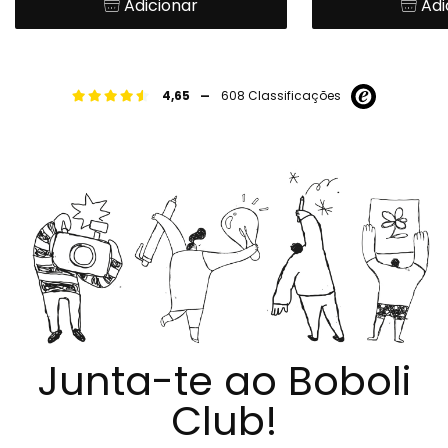
Adicionar
Adi
-
4,65
608 Classificações
Junta-te ao Boboli
Club!