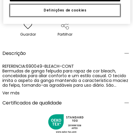
Definições de cookies
Guardar
Partilhar
Descrição
REFERENCIA:690049-BLEACH-CONT
Bermudas de ganga felpuda para rapaz de cor bleach,
concebidas para aliar conforto e um estilo casual. O tecido
imita o aspeto da ganga mantendo a característica maciez
da felpa, tornando-as agradáveis para uso diário. São
confecionadas com uma mistura de 78% algodão, 15%
Ver más
poliéster e 7% elastano, que proporciona flexibilidade,
resistência e liberdade de movimento. Uma peça prática e
Certificados de qualidade
versátil, ideal para os dias mais quentes.