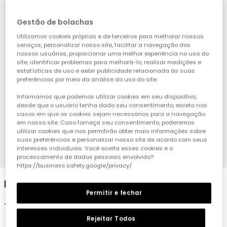
Gestão de bolachas
Utilizamos cookies próprias e de terceiros para melhorar nossos
serviços, personalizar nosso site, facilitar a navegação dos
nossos usuários, proporcionar uma melhor experiência no uso do
site, identificar problemas para melhorá-lo, realizar medições e
estatísticas de uso e exibir publicidade relacionada às suas
preferências por meio da análise do uso do site.
Informamos que podemos utilizar cookies em seu dispositivo,
desde que o usuário tenha dado seu consentimento, exceto nos
casos em que os cookies sejam necessários para a navegação
em nosso site. Caso forneça seu consentimento, poderemos
utilizar cookies que nos permitirão obter mais informações sobre
suas preferências e personalizar nosso site de acordo com seus
interesses individuais. Você aceita esses cookies e o
1
2
3
4
processamento de dados pessoais envolvido?
https://business.safety.google/privacy/
Bermudas de ganga felpuda bleach rapaz
Permitir e fechar
19,95 €
Rejeitar Todos