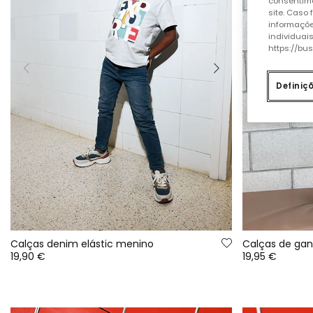
consentime
site. Caso
informaçõe
individuai
https://bu
Definiç
Calças denim elástic menino
Calças de gan
19,90 €
19,95 €