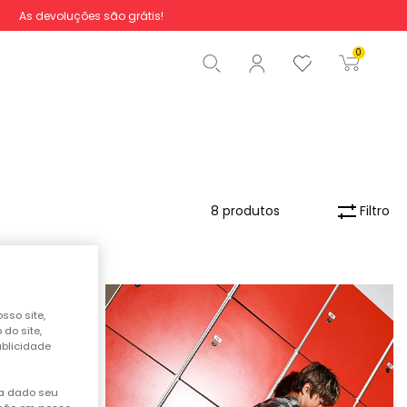
As devoluções são grátis!
Total
0,00 €
0
Iniciar ordem
Filtro
8 produtos
sso site,
do site,
ublicidade
ha dado seu