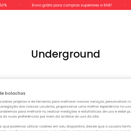
-60%
Envio grátis para compras superiores a 60€!
Underground
de bolachas
cookies próprias e de terceiros para melhorar nossos serviços, personalizar no
a navegação dos nossos usuários, proporcionar uma melhor experiência no uso 
 problemas para melhorá-lo, realizar medições e estatísticas de uso e exibir p
a às suas preferências por meio da análise do uso do site.
 que podemos utilizar cookies em seu dispositivo, desde que o usuário ten