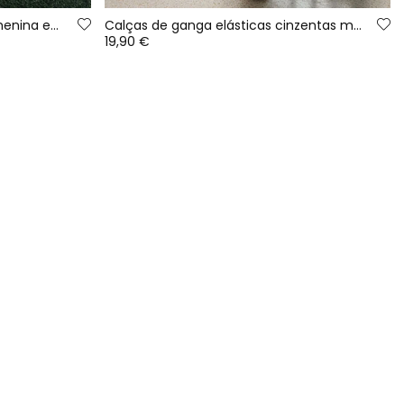
Calças de ganga largas para menina em azul
Calças de ganga elásticas cinzentas menino
19,90 €