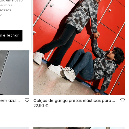
ação em nosso
ter mais
eresses
?
ir e fechar
Calças de ganga para menina em azul marinho
Calças de ganga pretas elásticas para menino
22,90 €