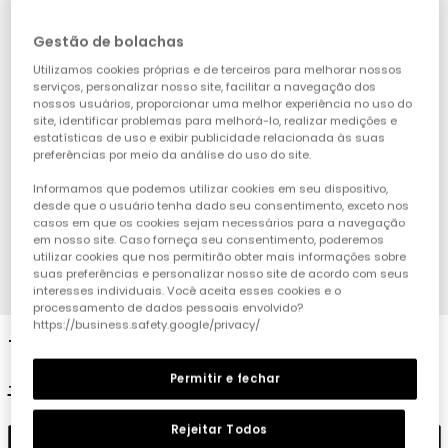
Gestão de bolachas
Utilizamos cookies próprias e de terceiros para melhorar nossos
serviços, personalizar nosso site, facilitar a navegação dos
nossos usuários, proporcionar uma melhor experiência no uso do
site, identificar problemas para melhorá-lo, realizar medições e
estatísticas de uso e exibir publicidade relacionada às suas
preferências por meio da análise do uso do site.
Informamos que podemos utilizar cookies em seu dispositivo,
desde que o usuário tenha dado seu consentimento, exceto nos
casos em que os cookies sejam necessários para a navegação
em nosso site. Caso forneça seu consentimento, poderemos
utilizar cookies que nos permitirão obter mais informações sobre
suas preferências e personalizar nosso site de acordo com seus
1
2
3
4
interesses individuais. Você aceita esses cookies e o
processamento de dados pessoais envolvido?
https://business.safety.google/privacy/
T-shirt menina algodão azul-marinho
Permitir e fechar
17,95 €
8,95 €
7,15 €
Rejeitar Todos
Adicionar