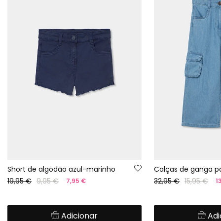
Short de algodão azul-marinho
19,95 €
9,95 €
32,95 €
15,95 €
7,95 €
1
Adicionar
Adi