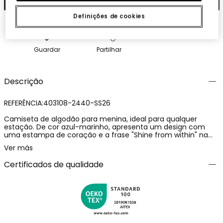
Definições de cookies
Guardar
Partilhar
Descrição
REFERÊNCIA:403108-2440-SS26
Camiseta de algodão para menina, ideal para qualquer
estação. De cor azul-marinho, apresenta um design com
uma estampa de coração e a frase "Shine from within" na
parte frontal, adicionando um toque inspirador. O seu tecido
Ver más
suave e confortável é perfeito para o uso diário. Com decote
redondo e mangas curtas, facilita a sua combinação com
Certificados de qualidade
diferentes peças de roupa. Disponível em tamanhos desde 12
meses até 14 anos, a camiseta é uma opção versátil e
prática para vestir com estilo e conforto.