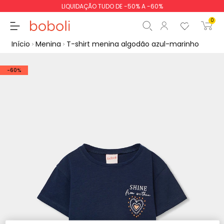
LIQUIDAÇÃO TUDO DE -50% A -60%
0
Início
Menina
T-shirt menina algodão azul-marinho
-60%
Subtotal
0,00 €
Total
0,00 €
Continua
Iniciar ordem